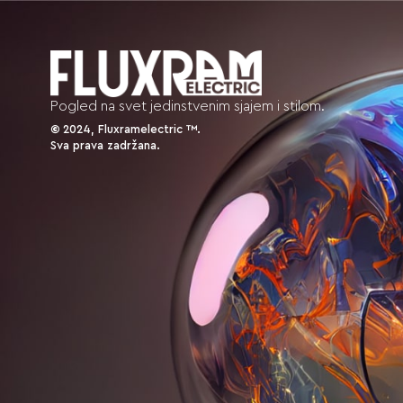
Pogled na svet jedinstvenim sjajem i stilom.
©
2024, Fluxramelectric ™.
Sva prava zadržana.