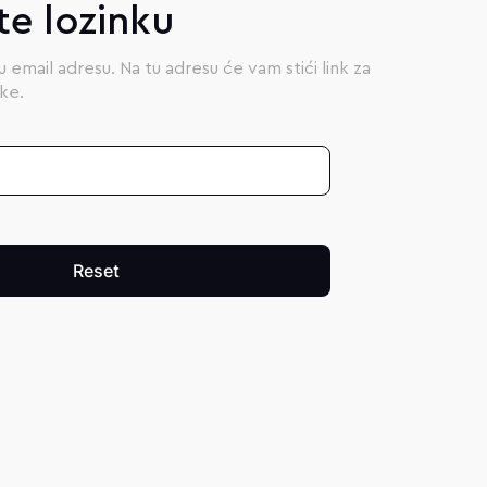
te lozinku
 email adresu. Na tu adresu će vam stići link za
ke.
Reset