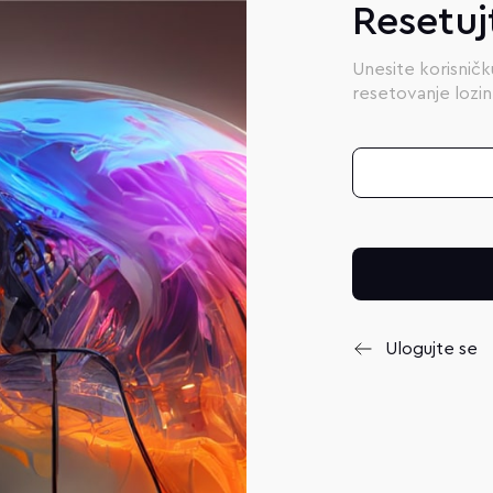
Resetuj
Unesite korisničku
resetovanje lozin
Ulogujte se