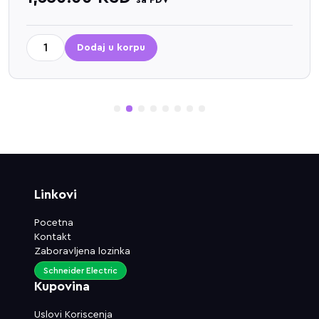
sa PDV
Dodaj u korpu
1
2
3
4
5
6
7
8
Linkovi
Pocetna
Kontakt
Zaboravljena lozinka
Schneider Electric
Kupovina
Uslovi Koriscenja