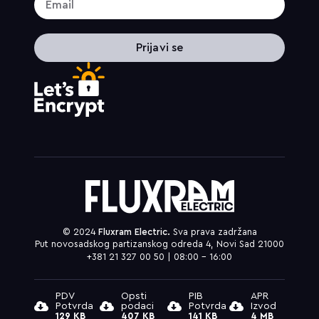
Prijavi se
© 2024
Fluxram Electric.
Sva prava zadržana
Put novosadskog partizanskog odreda 4, Novi Sad 21000
+381 21 327 00 50 | 08:00 – 16:00
PDV
Opsti
PIB
APR
Potvrda
podaci
Potvrda
Izvod
129 KB
407 KB
141 KB
4 MB