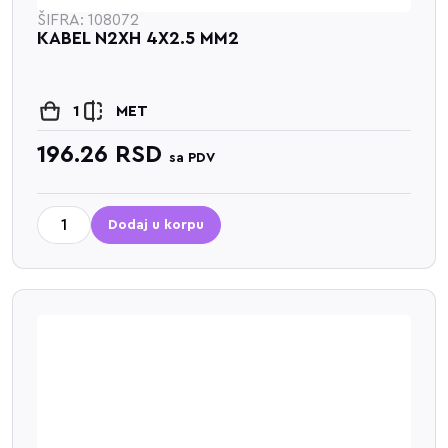
ŠIFRA: 108072
KABEL N2XH 4X2.5 MM2
1
MET
196.26
RSD
sa PDV
Dodaj u korpu