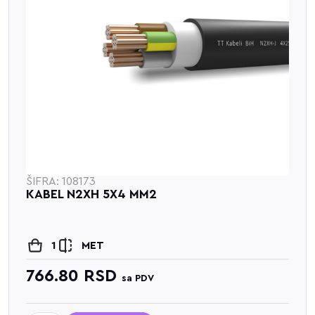
ŠIFRA: 108173
KABEL N2XH 5X4 MM2
1
MET
766.80
RSD
sa PDV