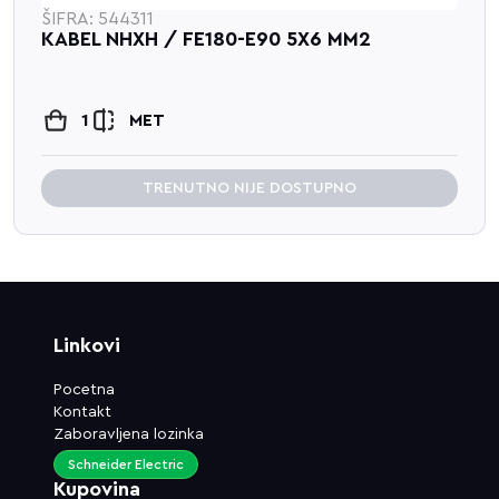
ŠIFRA: 544311
KABEL NHXH / FE180-E90 5X6 MM2
1
MET
TRENUTNO NIJE DOSTUPNO
Linkovi
Pocetna
Kontakt
Zaboravljena lozinka
Schneider Electric
Kupovina