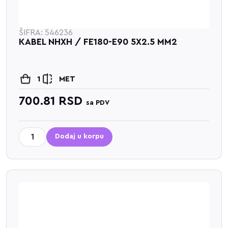
ŠIFRA: 546236
KABEL NHXH / FE180-E90 5X2.5 MM2
1
MET
700.81
RSD
sa PDV
Dodaj u korpu