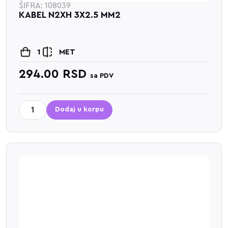
ŠIFRA: 108039
KABEL N2XH 3X2.5 MM2
1
MET
294.00
RSD
sa PDV
Dodaj u korpu