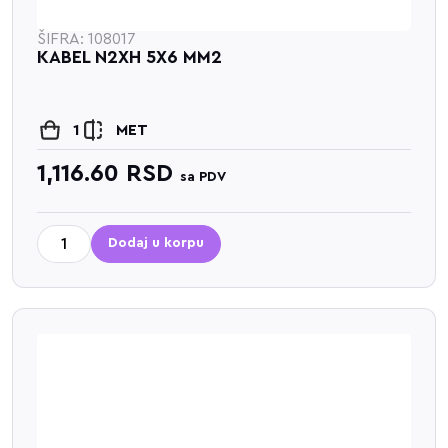
ŠIFRA: 108017
KABEL N2XH 5X6 MM2
1
MET
1,116.60
RSD
sa PDV
Dodaj u korpu