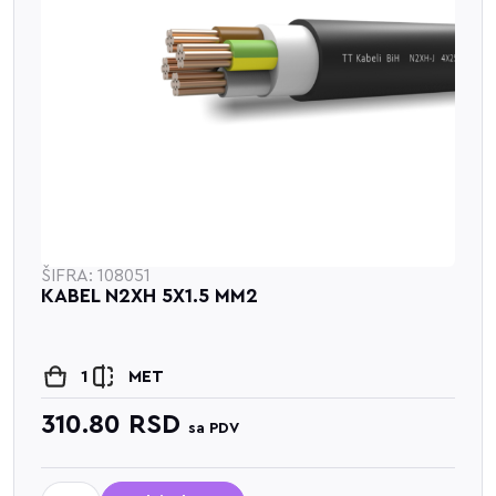
ŠIFRA: 108051
KABEL N2XH 5X1.5 MM2
1
MET
310.80
RSD
sa PDV