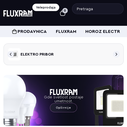
Veleprodaja
0
PRODAVNICA
FLUXRAM
HOROZ ELECTRIC
ELEKTRO PRIBOR
Gde svetlost postaje
umetnost.
Opširnije