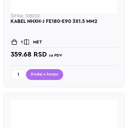
ŠIFRA: 108032
KABEL NHXH-J FE180-E90 3X1.5 MM2
1
MET
359.68
RSD
sa PDV
Dodaj u korpu