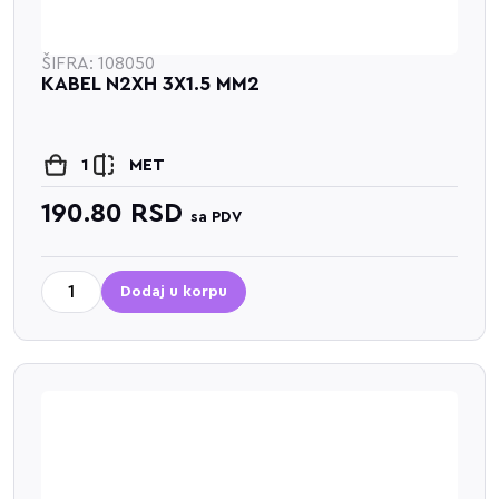
ŠIFRA: 108050
KABEL N2XH 3X1.5 MM2
1
MET
190.80
RSD
sa PDV
Dodaj u korpu