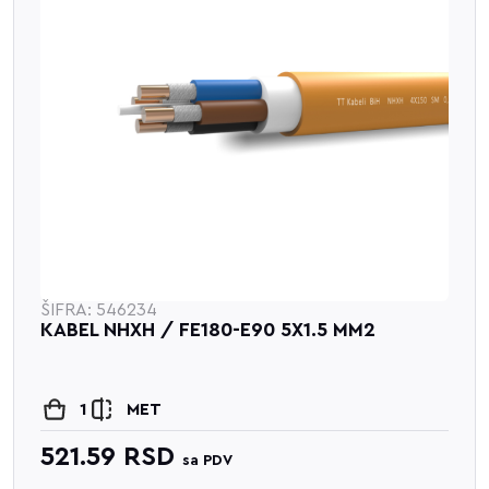
ŠIFRA: 546234
KABEL NHXH / FE180-E90 5X1.5 MM2
1
MET
521.59
RSD
sa PDV