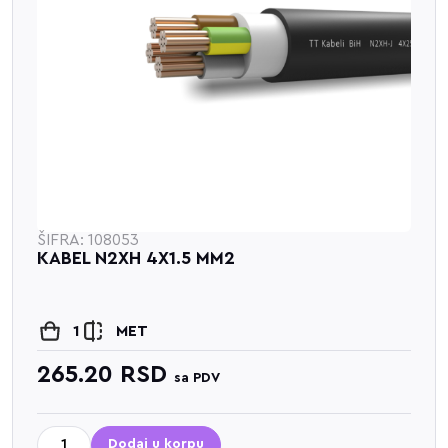
ŠIFRA: 108053
KABEL N2XH 4X1.5 MM2
1
MET
265.20
RSD
sa PDV
Dodaj u korpu