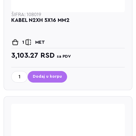
ŠIFRA: 108019
KABEL N2XH 5X16 MM2
1
MET
3,103.27
RSD
sa PDV
Dodaj u korpu