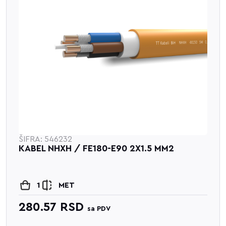
ŠIFRA: 546232
KABEL NHXH / FE180-E90 2X1.5 MM2
1
MET
280.57
RSD
sa PDV