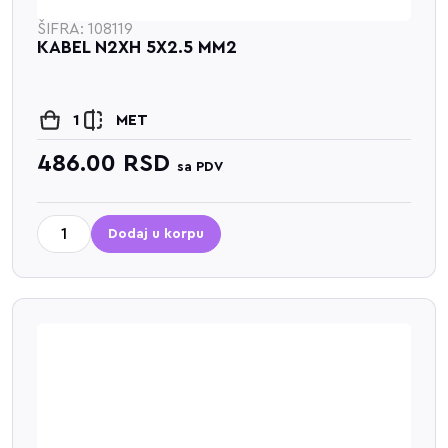
ŠIFRA: 108119
KABEL N2XH 5X2.5 MM2
1
MET
486.00
RSD
sa PDV
Dodaj u korpu