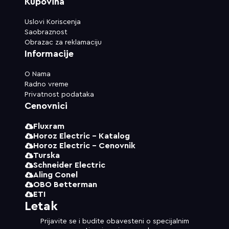
Kupovina
Uslovi Koriscenja
Saobraznost
Obrazac za reklamaciju
Informacije
O Nama
Radno vreme
Privatnost podataka
Cenovnici
Fluxram
Horoz Electric - Katalog
Horoz Electric - Cenovnik
Turska
Schneider Electric
Aling Conel
OBO Betterman
ETI
Letak
Prijavite se i budite obavesteni o specijalnim