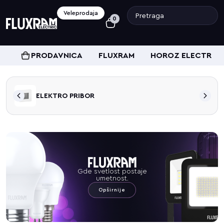
Veleprodaja
0
PRODAVNICA
FLUXRAM
HOROZ ELECTRIC
ELEKTRO PRIBOR
Gde svetlost postaje
umetnost.
Opširnije