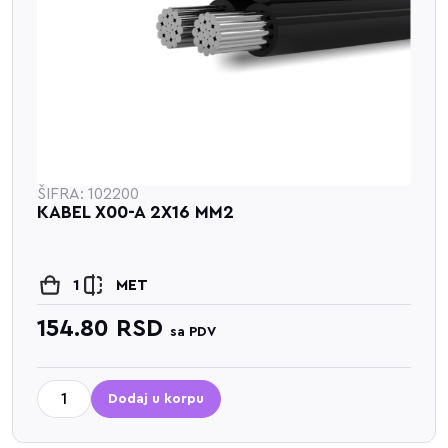
ŠIFRA: 102200
KABEL X00-A 2X16 MM2
1
MET
154.80
RSD
sa PDV
Dodaj u korpu