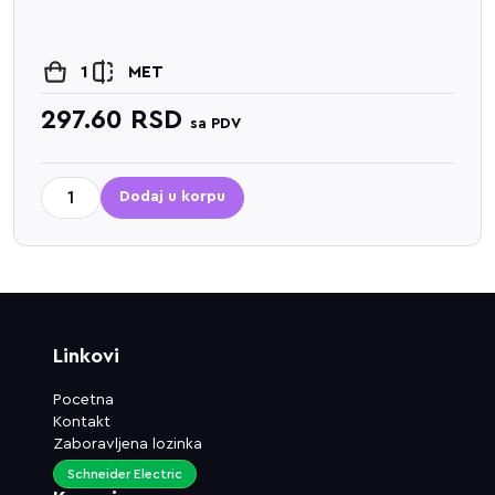
1
MET
297.60
RSD
sa PDV
Dodaj u korpu
Linkovi
Pocetna
Kontakt
Zaboravljena lozinka
Schneider Electric