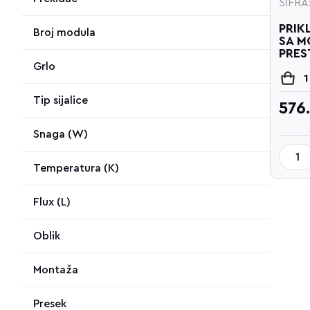
ŠIFRA
PRIK
Broj modula
SA M
PRES
Grlo
1
Tip sijalice
576
Snaga (W)
Temperatura (K)
Flux (L)
Oblik
Montaža
Presek