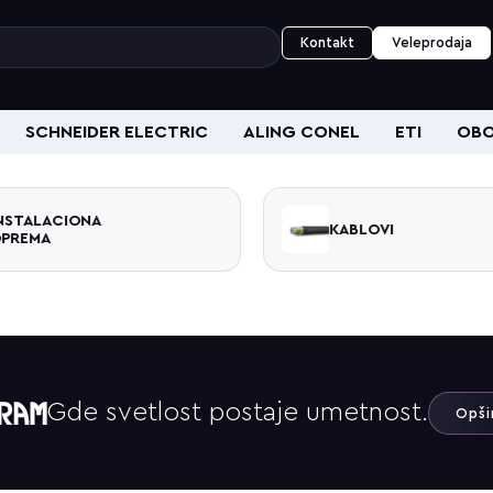
Kontakt
Veleprodaja
SCHNEIDER ELECTRIC
ALING CONEL
ETI
OBO
NSTALACIONA
KABLOVI
PREMA
Gde svetlost postaje umetnost.
Opši