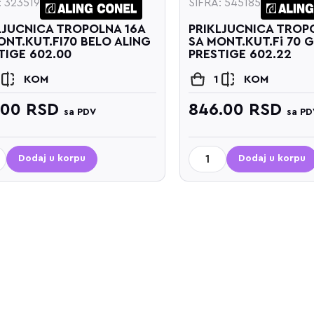
: 323519
ŠIFRA: 545185
LJUCNICA TROPOLNA 16A
PRIKLJUCNICA TROP
ONT.KUT.FI70 BELO ALING
SA MONT.KUT.Fi 70 
TIGE 602.00
PRESTIGE 602.22
KOM
1
KOM
.00
RSD
846.00
RSD
sa PDV
sa PD
Dodaj u korpu
Dodaj u korpu