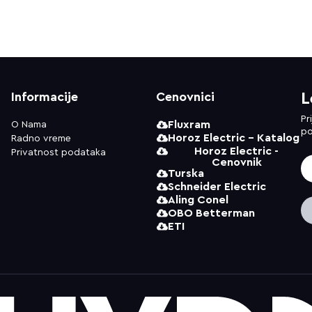
Informacije
Cenovnici
L
Pr
Fluxram
O Nama
po
Horoz Electric - Katalog
Radno vreme
Horoz Electric -
Privatnost podataka
Cenovnik
Turska
Schneider Electric
Aling Conel
OBO Betterman
ETI