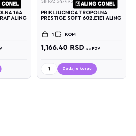
ŠIFRA: 547495
OLNA 16A
PRIKLJUCNICA TROPOLNA
GRAF ALING
PRESTIGE SOFT 602.E1E1 ALING
1
KOM
1,166.40
RSD
V
sa PDV
Dodaj u korpu