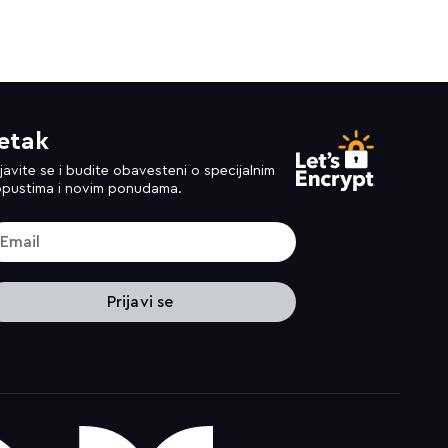
etak
ijavite se i budite obavesteni o specijalnim
pustima i novim ponudama.
Prijavi se