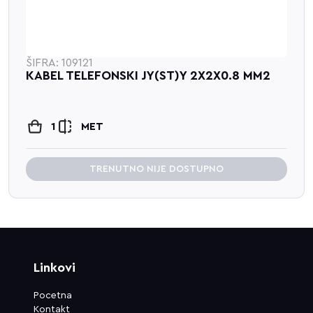
ŠIFRA: 109121
KABEL TELEFONSKI JY(ST)Y 2X2X0.8 MM2
1
MET
TRENUTNO NIJE DOSTUPNO
Linkovi
Pocetna
Kontakt