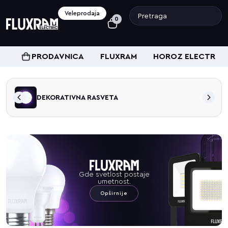
Veleprodaja
0
PRODAVNICA
FLUXRAM
HOROZ ELECTRIC
DEKORATIVNA RASVETA
Gde svetlost postaje
umetnost.
Opširnije