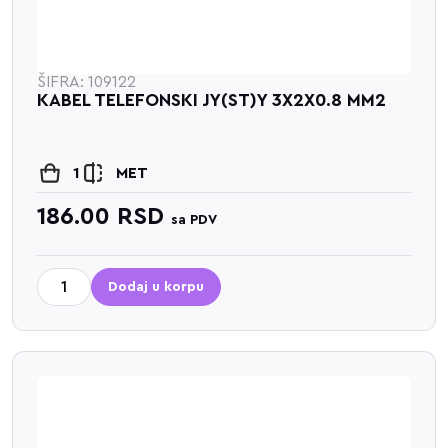
ŠIFRA: 109122
KABEL TELEFONSKI JY(ST)Y 3X2X0.8 MM2
1
MET
186.00
RSD
sa PDV
Dodaj u korpu