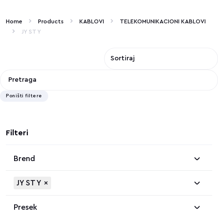
Home
Products
KABLOVI
TELEKOMUNIKACIONI KABLOVI
JY ST Y
Poništi filtere
Filteri
Brend
JY ST Y
×
Presek