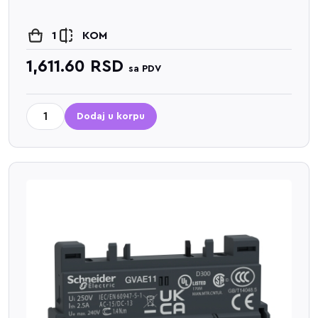
1
KOM
1,611.60
RSD
sa PDV
Dodaj u korpu