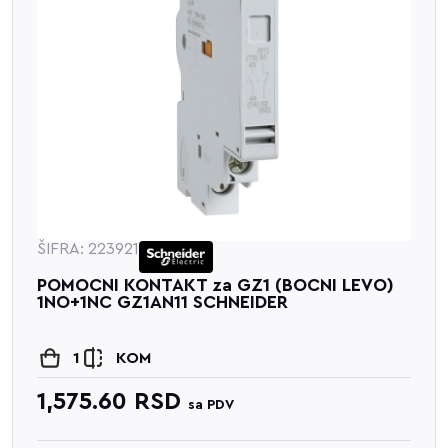
ŠIFRA: 223921
POMOCNI KONTAKT za GZ1 (BOCNI LEVO)
1NO+1NC GZ1AN11 SCHNEIDER
1
KOM
1,575.60
RSD
sa PDV