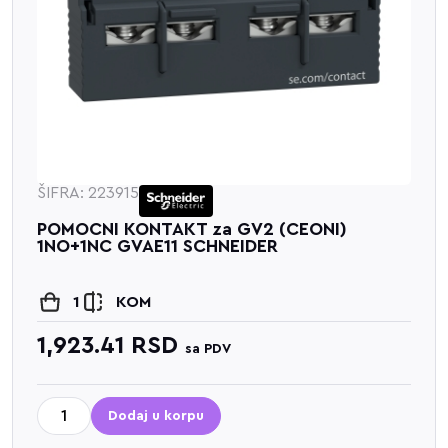
ŠIFRA: 223915
POMOCNI KONTAKT za GV2 (CEONI)
1NO+1NC GVAE11 SCHNEIDER
1
KOM
1,923.41
RSD
sa PDV
Dodaj u korpu