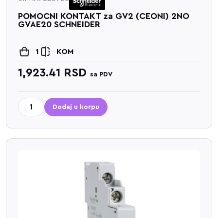
POMOCNI KONTAKT za GV2 (CEONI) 2NO
GVAE20 SCHNEIDER
1
KOM
1,923.41
RSD
sa PDV
Dodaj u korpu