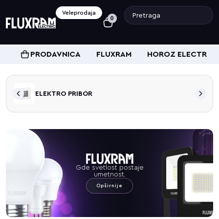
Veleprodaja
0
PRODAVNICA
FLUXRAM
HOROZ ELECTRIC
ELEKTRO PRIBOR
Gde svetlost postaje
umetnost.
Opširnije