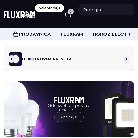
Veleprodaja
0
PRODAVNICA
FLUXRAM
HOROZ ELECTRIC
DEKORATIVNA RASVETA
Gde svetlost postaje
umetnost.
Opširnije