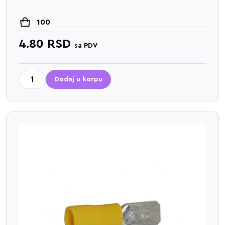
100
4.80
RSD
sa PDV
Dodaj u korpu