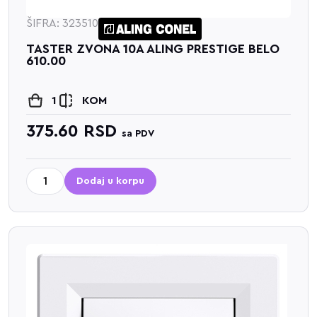
ŠIFRA: 323510
TASTER ZVONA 10A ALING PRESTIGE BELO
610.00
1
KOM
375.60
RSD
sa PDV
Dodaj u korpu