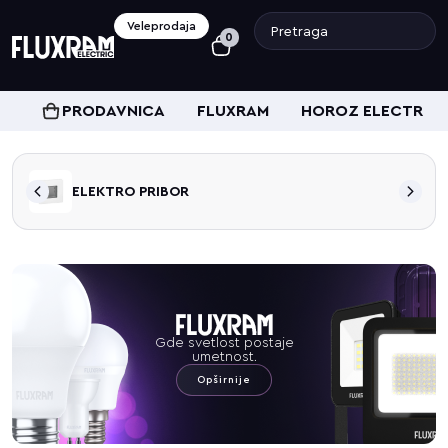
Veleprodaja
0
PRODAVNICA
FLUXRAM
HOROZ ELECTRIC
ELEKTRO PRIBOR
Gde svetlost postaje
umetnost.
Opširnije