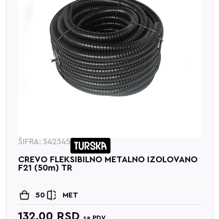
ŠIFRA: 542345
CREVO FLEKSIBILNO METALNO IZOLOVANO
F21 (50m) TR
50
MET
132.00
RSD
sa PDV