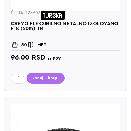
ŠIFRA: 123603
CREVO FLEKSIBILNO METALNO IZOLOVANO
F18 (50m) TR
50
MET
96.00
RSD
sa PDV
Dodaj u korpu