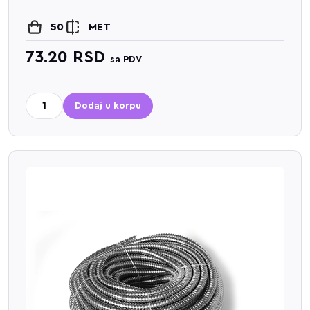
50
MET
73.20
RSD
sa PDV
Dodaj u korpu