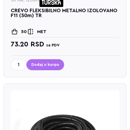
ŠIFRA: 123601
CREVO FLEKSIBILNO METALNO IZOLOVANO
F11 (50m) TR
50
MET
73.20
RSD
sa PDV
Dodaj u korpu