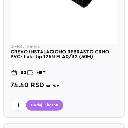
ŠIFRA: 124044
CREVO INSTALACIONO REBRASTO CRNO
PVC- Laki tip 125N FI 40/32 (50M)
50
MET
74.40
RSD
sa PDV
Dodaj u korpu