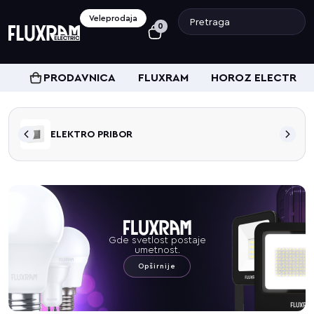
Veleprodaja
0
PRODAVNICA
FLUXRAM
HOROZ ELECTRIC
ELEKTRO PRIBOR
Gde svetlost postaje
umetnost.
Opširnije