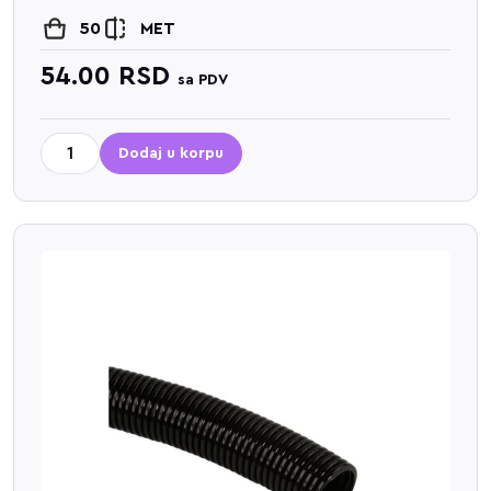
50
MET
54.00
RSD
sa PDV
Dodaj u korpu