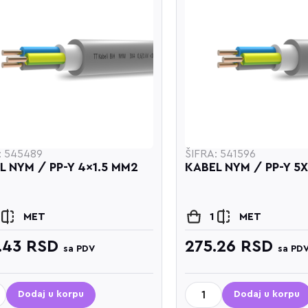
: 545489
ŠIFRA: 541596
L NYM / PP-Y 4x1.5 MM2
KABEL NYM / PP-Y 5
MET
1
MET
.43
RSD
275.26
RSD
sa PDV
sa PD
Dodaj u korpu
Dodaj u korpu