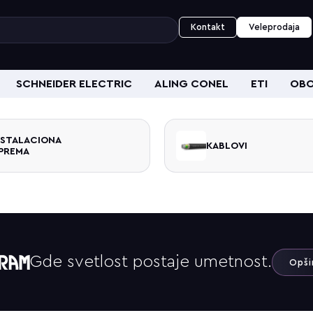
Kontakt
Veleprodaja
SCHNEIDER ELECTRIC
ALING CONEL
ETI
OBO
NSTALACIONA
KABLOVI
PREMA
Gde svetlost postaje umetnost.
Opši