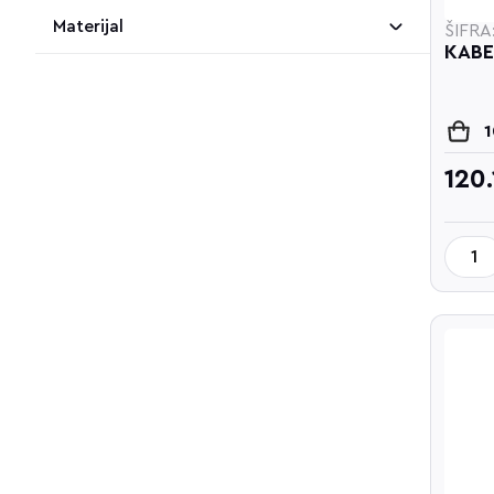
Materijal
ŠIFRA
KABE
120