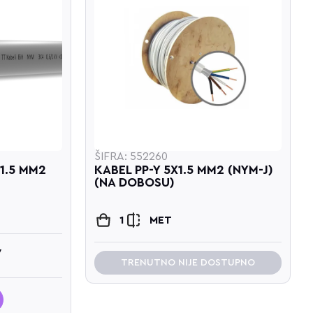
ŠIFRA: 552260
X1.5 MM2
KABEL PP-Y 5X1.5 MM2 (NYM-J)
(NA DOBOSU)
1
MET
V
TRENUTNO NIJE DOSTUPNO