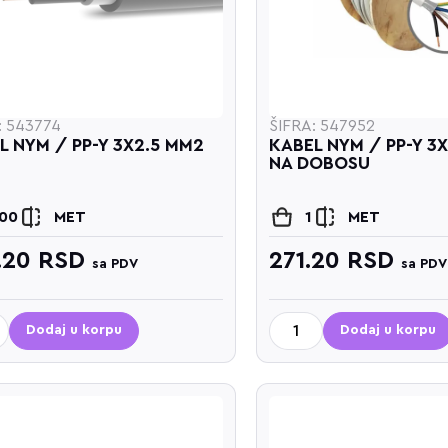
: 543774
ŠIFRA: 547952
L NYM / PP-Y 3X2.5 MM2
KABEL NYM / PP-Y 3
NA DOBOSU
100
MET
1
MET
.20
RSD
271.20
RSD
sa PDV
sa PDV
Dodaj u korpu
Dodaj u korpu