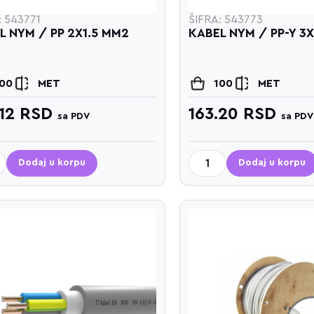
: 543771
ŠIFRA: 543773
L NYM / PP 2X1.5 MM2
KABEL NYM / PP-Y 3
100
MET
100
MET
.12
RSD
163.20
RSD
sa PDV
sa PDV
Dodaj u korpu
Dodaj u korpu