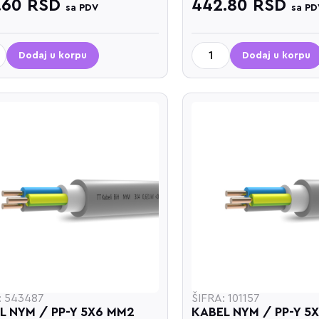
.60
RSD
442.80
RSD
sa PDV
sa PD
Dodaj u korpu
Dodaj u korpu
: 543487
ŠIFRA: 101157
L NYM / PP-Y 5X6 MM2
KABEL NYM / PP-Y 5