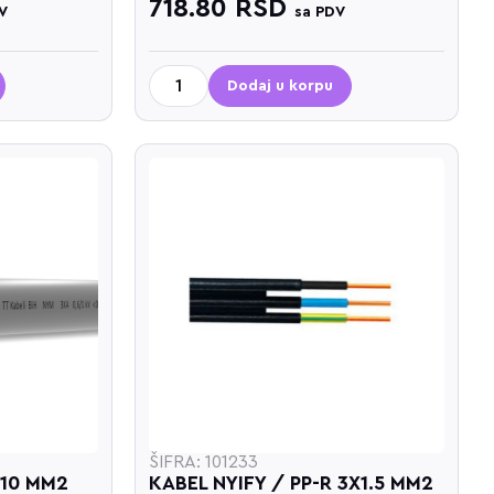
718.80
RSD
V
sa PDV
Dodaj u korpu
ŠIFRA: 101233
X10 MM2
KABEL NYIFY / PP-R 3X1.5 MM2