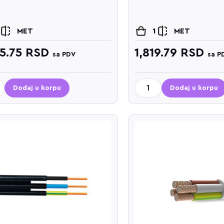
MET
1
MET
55.75
RSD
1,819.79
RSD
sa PDV
sa P
Dodaj u korpu
Dodaj u korpu