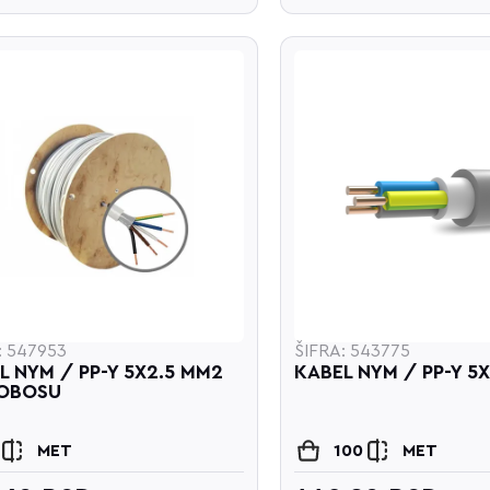
: 547953
ŠIFRA: 543775
L NYM / PP-Y 5X2.5 MM2
KABEL NYM / PP-Y 5
DOBOSU
MET
100
MET