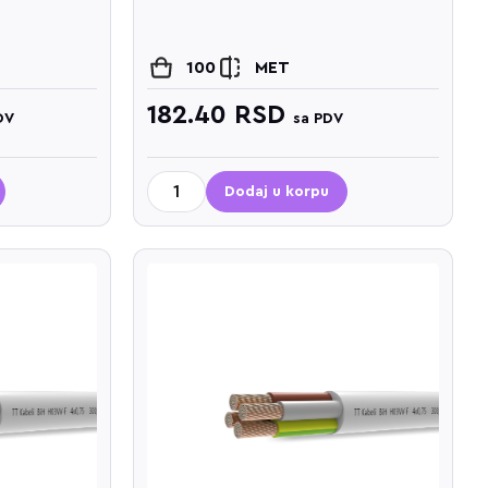
100
MET
182.40
RSD
DV
sa PDV
Dodaj u korpu