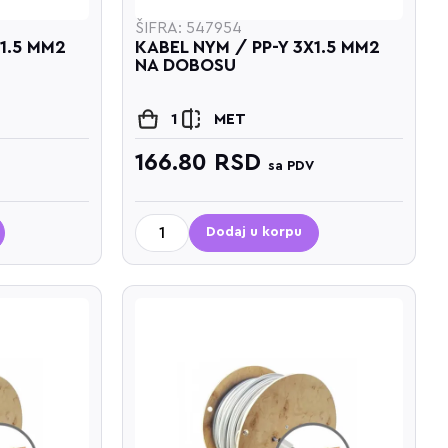
ŠIFRA: 547954
X1.5 MM2
KABEL NYM / PP-Y 3X1.5 MM2
NA DOBOSU
1
MET
166.80
RSD
sa PDV
Dodaj u korpu