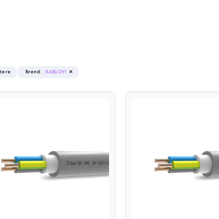
×
ltere
Brend
:
KABLOVI