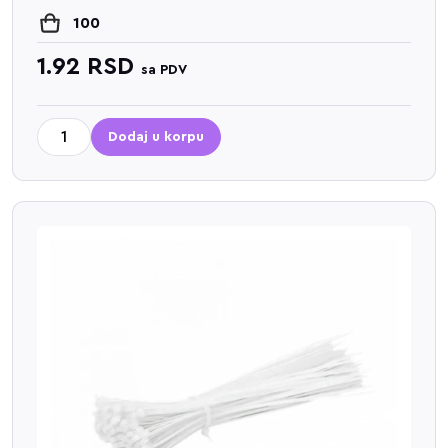
100
1.92
RSD
sa PDV
Dodaj u korpu