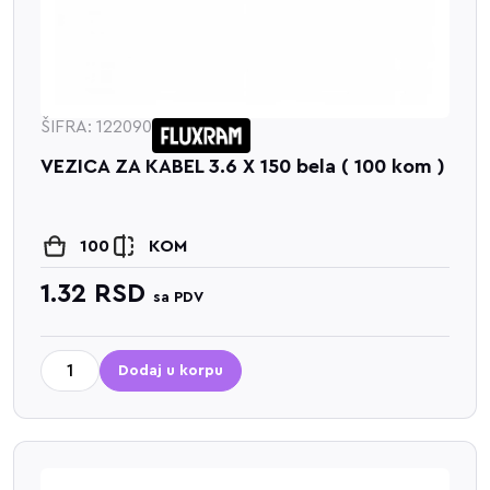
ŠIFRA: 122090
VEZICA ZA KABEL 3.6 X 150 bela ( 100 kom )
100
KOM
1.32
RSD
sa PDV
Dodaj u korpu