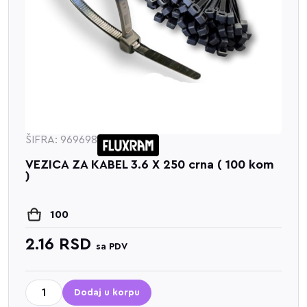
ŠIFRA: 969698
VEZICA ZA KABEL 3.6 X 250 crna ( 100 kom
)
100
2.16
RSD
sa PDV
Dodaj u korpu