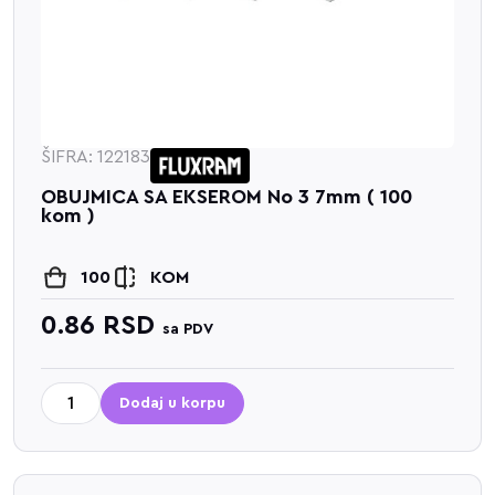
ŠIFRA: 122183
OBUJMICA SA EKSEROM No 3 7mm ( 100
kom )
100
KOM
0.86
RSD
sa PDV
Dodaj u korpu