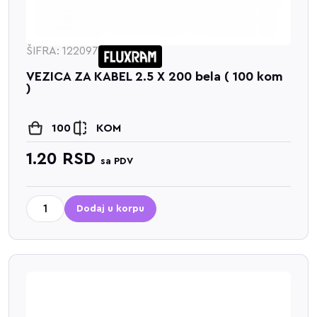
ŠIFRA: 122097
VEZICA ZA KABEL 2.5 X 200 bela ( 100 kom
)
100
KOM
1.20
RSD
sa PDV
Dodaj u korpu