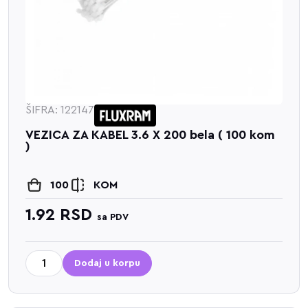
ŠIFRA: 122147
VEZICA ZA KABEL 3.6 X 200 bela ( 100 kom
)
100
KOM
1.92
RSD
sa PDV
Dodaj u korpu