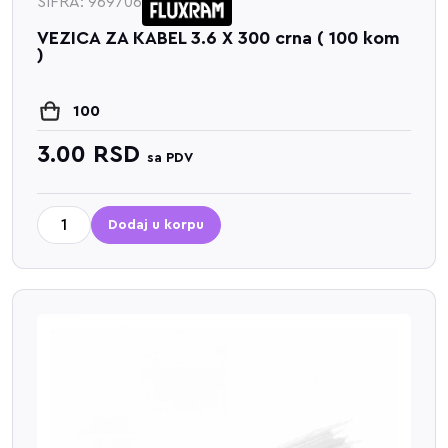
ŠIFRA: 969706
VEZICA ZA KABEL 3.6 X 300 crna ( 100 kom
)
100
3.00
RSD
sa PDV
Dodaj u korpu