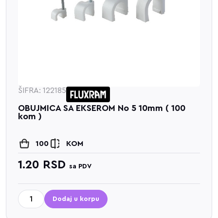
ŠIFRA: 122185
OBUJMICA SA EKSEROM No 5 10mm ( 100
kom )
100
KOM
1.20
RSD
sa PDV
Dodaj u korpu