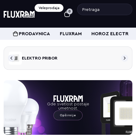
Veleprodaja
0
PRODAVNICA
FLUXRAM
HOROZ ELECTRIC
ELEKTRO PRIBOR
Gde svetlost postaje
umetnost.
Opširnije