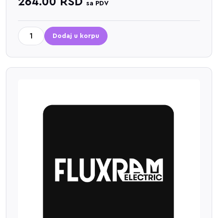
264.00
RSD
sa PDV
Dodaj u korpu