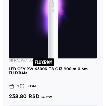
ŠIFRA: 967103
LED CEV 9W 6500K T8 G13 900lm 0.6m
FLUXRAM
1
KOM
238.80
RSD
sa PDV