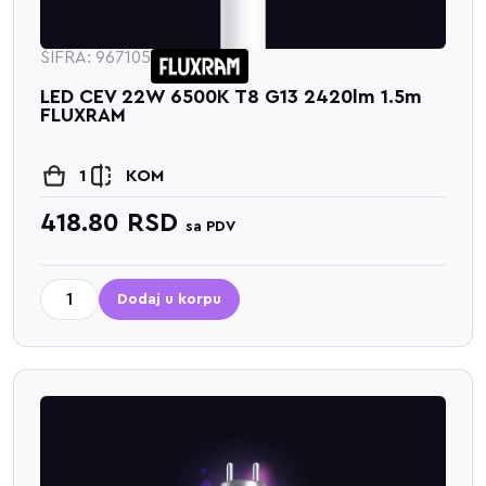
ŠIFRA: 967105
LED CEV 22W 6500K T8 G13 2420lm 1.5m
FLUXRAM
1
KOM
418.80
RSD
sa PDV
Dodaj u korpu