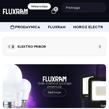
Veleprodaja
0
PRODAVNICA
FLUXRAM
HOROZ ELECTRIC
ELEKTRO PRIBOR
Gde svetlost postaje
umetnost.
Opširnije