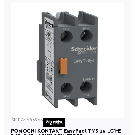
ŠIFRA: 543965
POMOCNI KONTAKT EasyPact TVS za LC1-E