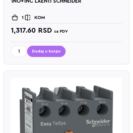
1NO+1NC LAEN11 SCHNEIDER
1
KOM
1,317.60
RSD
sa PDV
Dodaj u korpu