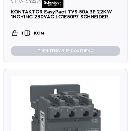
ŠIFRA: 542239
KONTAKTOR EasyPact TVS 50A 3P 22KW
1NO+1NC 230VAC LC1E50P7 SCHNEIDER
1
KOM
TRENUTNO NIJE DOSTUPNO