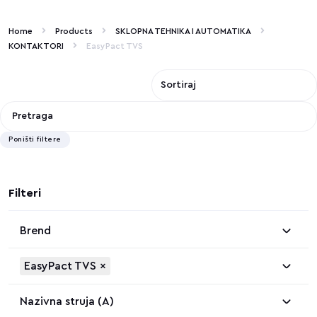
Home
Products
SKLOPNA TEHNIKA I AUTOMATIKA
KONTAKTORI
EasyPact TVS
Poništi filtere
Filteri
Brend
EasyPact TVS
×
Nazivna struja (A)