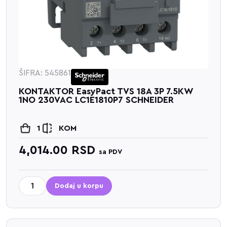
ŠIFRA: 545861
KONTAKTOR EasyPact TVS 18A 3P 7.5KW
1NO 230VAC LC1E1810P7 SCHNEIDER
1
KOM
4,014.00
RSD
sa PDV
Dodaj u korpu