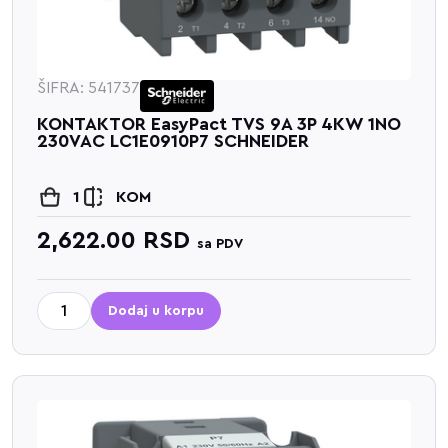
ŠIFRA: 541737
KONTAKTOR EasyPact TVS 9A 3P 4KW 1NO
230VAC LC1E0910P7 SCHNEIDER
1
KOM
2,622.00
RSD
sa PDV
Dodaj u korpu