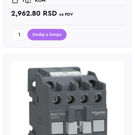
1
KOM
2,962.80
RSD
sa PDV
Dodaj u korpu