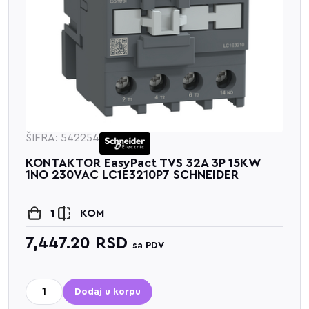
ŠIFRA: 542254
KONTAKTOR EasyPact TVS 32A 3P 15KW
1NO 230VAC LC1E3210P7 SCHNEIDER
1
KOM
7,447.20
RSD
sa PDV
Dodaj u korpu