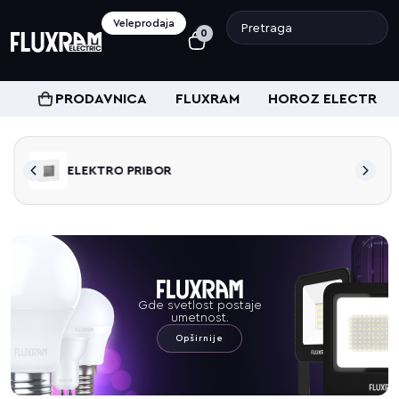
Veleprodaja
0
PRODAVNICA
FLUXRAM
HOROZ ELECTRIC
ELEKTRO PRIBOR
Gde svetlost postaje
umetnost.
Opširnije