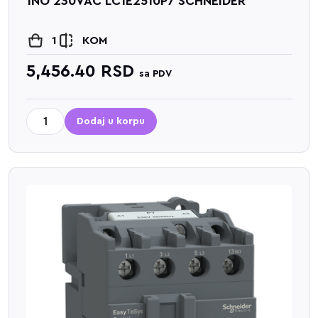
1NO 230VAC LC1E2510P7 SCHNEIDER
1
KOM
5,456.40
RSD
sa PDV
Dodaj u korpu