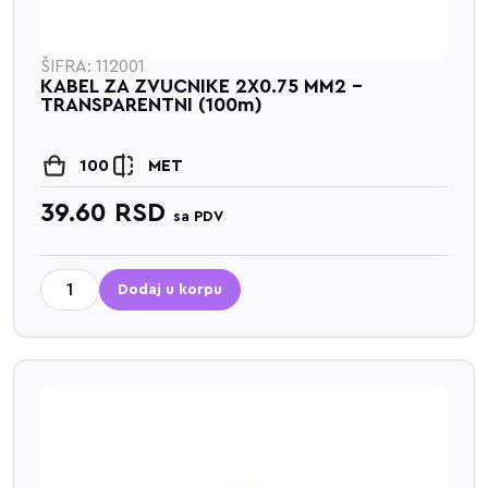
ŠIFRA: 112001
KABEL ZA ZVUCNIKE 2X0.75 MM2 -
TRANSPARENTNI (100m)
100
MET
39.60
RSD
sa PDV
Dodaj u korpu