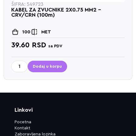
ŠIFRA: 549723
KABEL ZA ZVUCNIKE 2X0.75 MM2 -
CRV/CRN (100m)
100
MET
39.60
RSD
sa PDV
Dodaj u korpu
Linkovi
Pocetna
Kontakt
Zaboravljena lozinka