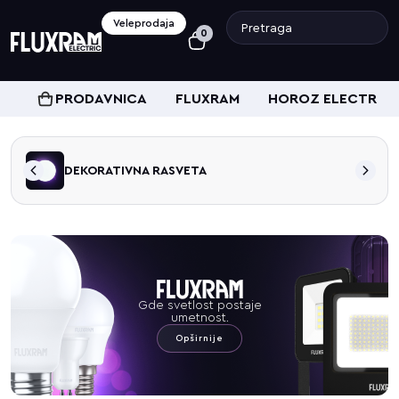
Veleprodaja
0
PRODAVNICA
FLUXRAM
HOROZ ELECTRIC
DEKORATIVNA RASVETA
Gde svetlost postaje
umetnost.
Opširnije