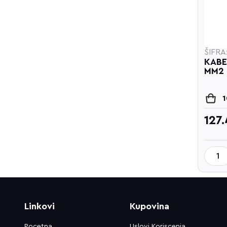
ŠIFRA
KABE
MM2
127
Linkovi
Kupovina
Pocetna
Uslovi Koriscenja