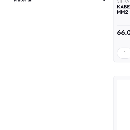
Materijal
ŠIFRA:
KABE
MM2
66.