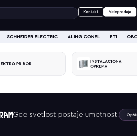
Kontakt
Veleprodaja
SCHNEIDER ELECTRIC
ALING CONEL
ETI
OBO
INSTALACIONA
OPREMA
Gde svetlost postaje umetnost.
Opši