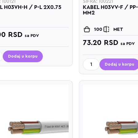
 100121
ŠIFRA: 100221
L H03VH-H / P-L 2X0.75
KABEL H03VV-F / PP-
MM2
100
MET
00
RSD
sa PDV
73.20
RSD
sa PDV
Dodaj u korpu
Dodaj u korpu