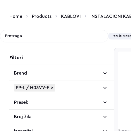
Home
Products
KABLOVI
INSTALACIONI KA
Poništi filte
Filteri
Brend
PP-L / H03VV-F
×
Presek
Broj žila