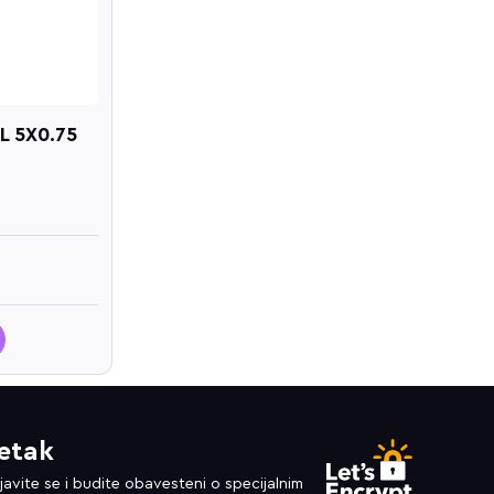
L 5X0.75
etak
ijavite se i budite obavesteni o specijalnim