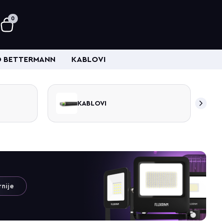
0
 BETTERMANN
KABLOVI
KABLOVSKI SPOJN
KABLOVI
PRIBOR
rnije