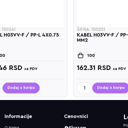
: 100241
ŠIFRA: 100251
L H03VV-F / PP-L 4X0.75
KABEL H03VV-F / PP-
MM2
100
100
.46
RSD
162.31
RSD
sa PDV
sa PDV
Dodaj u korpu
Dodaj u korpu
Informacije
Cenovnici
L
Pr
Fluxram
O Nama