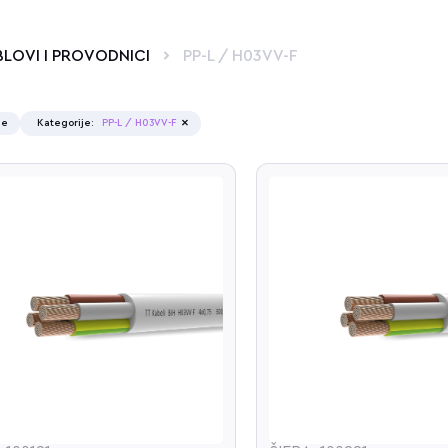
BLOVI I PROVODNICI
PP-L / H03VV-F
×
re
Kategorije
:
PP-L / H03VV-F