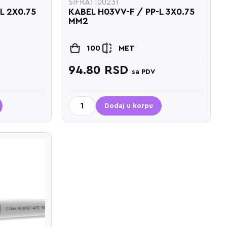
ŠIFRA: 100231
L 2X0.75
KABEL H03VV-F / PP-L 3X0.75
MM2
100
MET
94.80
RSD
sa PDV
Dodaj u korpu