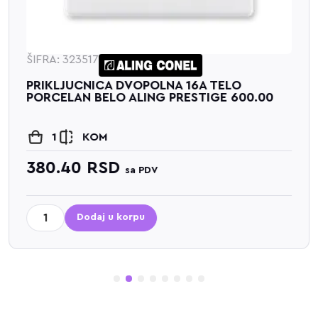
ŠIFRA: 323517
PRIKLJUCNICA DVOPOLNA 16A TELO
PORCELAN BELO ALING PRESTIGE 600.00
1
KOM
380.40
RSD
sa PDV
Dodaj u korpu
1
2
3
4
5
6
7
8