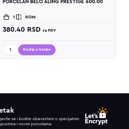
PORCELAN BELO ALING PRESTIGE 600.00
P
6
1
KOM
380.40
RSD
3
sa PDV
Dodaj u korpu
etak
ijavite se i budite obavesteni o specijalnim
pustima i novim ponudama.