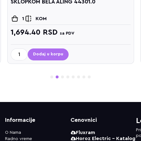
SKLOPKOM BELA ALING 44301.0
1
KOM
1,694.40
RSD
sa PDV
Dodaj u korpu
1
2
3
4
5
6
7
8
Informacije
Cenovnici
L
Pr
Fluxram
O Nama
po
Horoz Electric - Katalog
Radno vreme