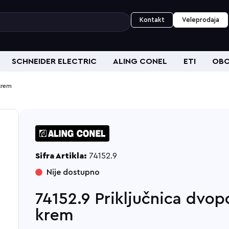
Kontakt
Veleprodaja
SCHNEIDER ELECTRIC
ALING CONEL
ETI
OBO
krem
Sifra Artikla:
74152.9
Nije dostupno
74152.9 Priključnica dvop
krem