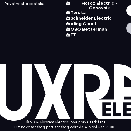
Horoz Electric -
Privatnost podataka
Cenovnik
Turska
Schneider Electric
Aling Conel
OBO Betterman
ETI
© 2024
Fluxram Electric.
Sva prava zadržana
Put novosadskog partizanskog odreda 4, Novi Sad 21000