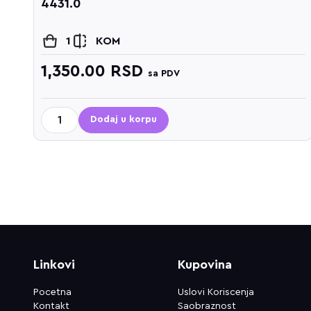
4431.0
1
KOM
1,350.00
RSD
sa PDV
Dodaj u korpu
Linkovi
Kupovina
Pocetna
Uslovi Koriscenja
Kontakt
Saobraznost