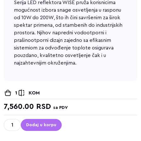
Serija LED reflektora WISE pruža korisnicima
mogućnost izbora snage osvetljenja u rasponu
od 10W do 200W, što ih čini savršenim za širok
spektar primena, od stambenih do industrijskih
prostora. Njihov napredni vodootporni i
prašinootporni dizajn zajedno sa efikasnim
sistemiom za odvođenje toplote osigurava
pouzdano, kvalitetno osvetljenje čak i u
najzahtevnijim okruženjima.
1
KOM
7,560.00
RSD
sa PDV
Dodaj u korpu