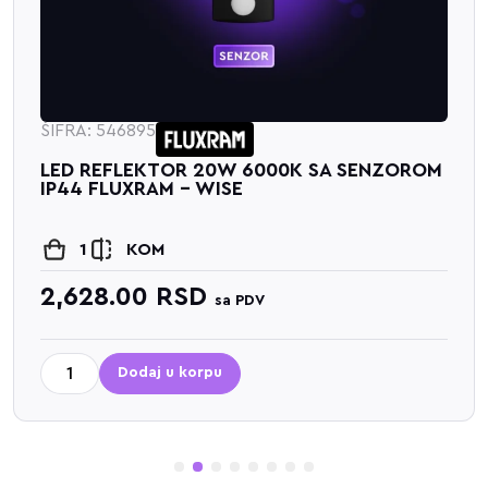
ŠIFRA: 546895
LED REFLEKTOR 20W 6000K SA SENZOROM
IP44 FLUXRAM - WISE
1
KOM
2,628.00
RSD
sa PDV
Dodaj u korpu
1
2
3
4
5
6
7
8