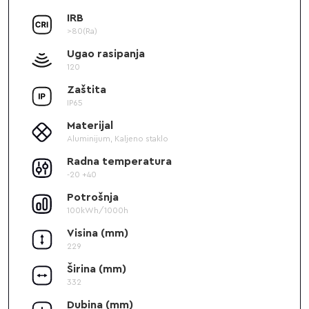
IRB
>80(Ra)
Ugao rasipanja
120
Zaštita
IP65
Materijal
Aluminijum, Kaljeno staklo
Radna temperatura
-20 +40
Potrošnja
100kWh/1000h
Visina (mm)
229
Širina (mm)
332
Dubina (mm)