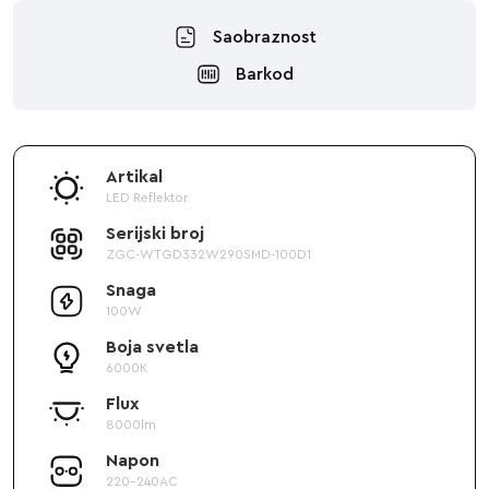
Saobraznost
Barkod
Artikal
LED Reflektor
Serijski broj
ZGC-WTGD332W290SMD-100D1
Snaga
100W
Boja svetla
6000K
Flux
8000lm
Napon
220-240AC