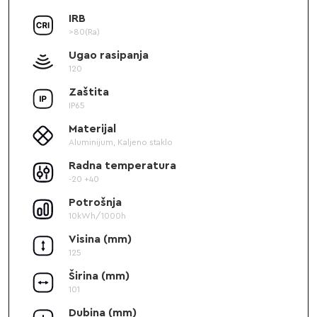
IRB
>80(Ra)
Ugao rasipanja
120
Zaštita
IP65
Materijal
Aluminijum, Kaljeno staklo
Radna temperatura
-20 +40
Potrošnja
10kWh/1000h
Visina (mm)
125
Širina (mm)
101
Dubina (mm)