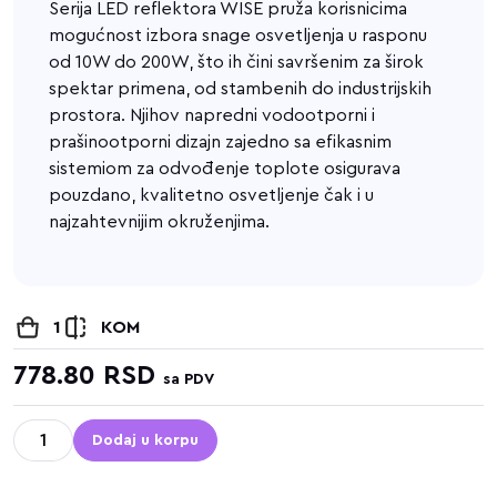
Serija LED reflektora WISE pruža korisnicima
mogućnost izbora snage osvetljenja u rasponu
od 10W do 200W, što ih čini savršenim za širok
spektar primena, od stambenih do industrijskih
prostora. Njihov napredni vodootporni i
prašinootporni dizajn zajedno sa efikasnim
sistemiom za odvođenje toplote osigurava
pouzdano, kvalitetno osvetljenje čak i u
najzahtevnijim okruženjima.
1
KOM
778.80
RSD
sa PDV
Dodaj u korpu