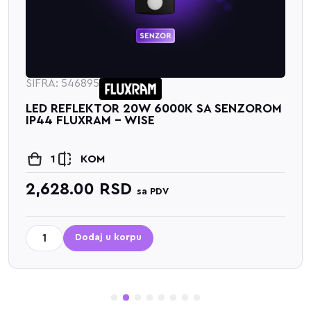
ŠIFRA: 546895
LED REFLEKTOR 20W 6000K SA SENZOROM
IP44 FLUXRAM - WISE
1
KOM
2,628.00
RSD
sa PDV
Dodaj u korpu
1
2
3
4
5
6
7
8