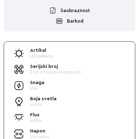
Saobraznost
Barkod
Artikal
LED Reflektor
Serijski broj
ZGC-WTGD88W83SMD-10D
Snaga
10W
Boja svetla
6000K
Flux
800lm
Napon
220-240AC