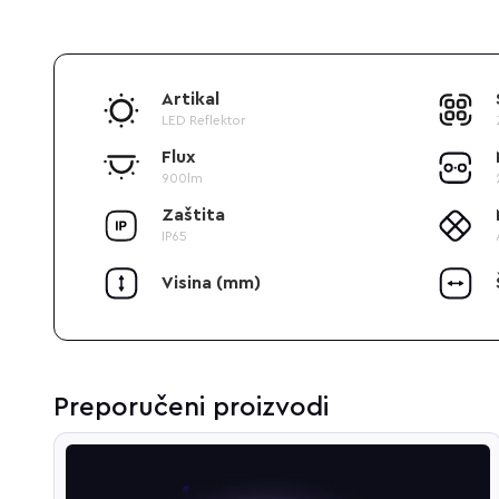
Artikal
LED Reflektor
Flux
900lm
Zaštita
IP65
Visina (mm)
Preporučeni proizvodi