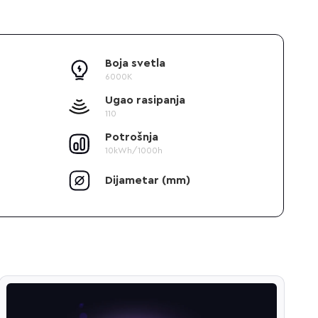
Boja svetla
6000K
Ugao rasipanja
110
Potrošnja
10kWh/1000h
Dijametar (mm)