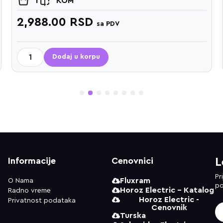
1
KOM
2,988.00
RSD
sa PDV
Dodaj u korpu
1
2
3
4
5
6
7
8
Informacije
Cenovnici
L
Pr
Fluxram
O Nama
po
Horoz Electric - Katalog
Radno vreme
Horoz Electric -
Privatnost podataka
Cenovnik
Turska