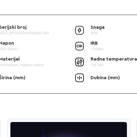
Serijski broj
Snaga
ZGC-ZPTGD131W86SMD-10D
10W
Napon
IRB
220-240AC
>70(Ra)
Materijal
Radna temperatura
Aluminijum, Kaljeno staklo
-20 +40
Širina (mm)
Dubina (mm)