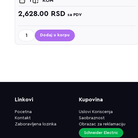
1
KOM
2,628.00
RSD
sa PDV
Dodaj u korpu
Linkovi
Kupovina
Pocetna
Uslovi Koriscenja
Kontakt
Saobraznost
Zaboravljena lozinka
Obrazac za reklamaciju
Schneider Electric