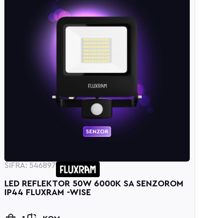
ŠIFRA: 546897
Š
LED REFLEKTOR 50W 6000K SA SENZOROM
L
IP44 FLUXRAM -WISE
F