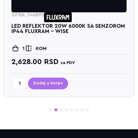
ŠIFRA: 546895
LED REFLEKTOR 20W 6000K SA SENZOROM
IP44 FLUXRAM - WISE
1
KOM
2,628.00
RSD
sa PDV
Dodaj u korpu
1
2
3
4
5
6
7
8