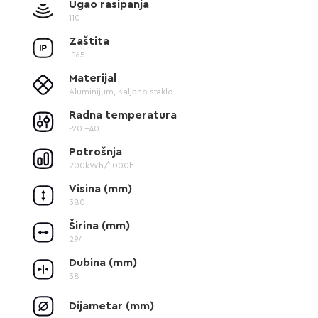
Ugao rasipanja
110
Zaštita
IP65
Materijal
Aluminijum, Kaljeno staklo
Radna temperatura
-20 +40
Potrošnja
200kWh/1000h
Visina (mm)
380
Širina (mm)
294
Dubina (mm)
38
Dijametar (mm)