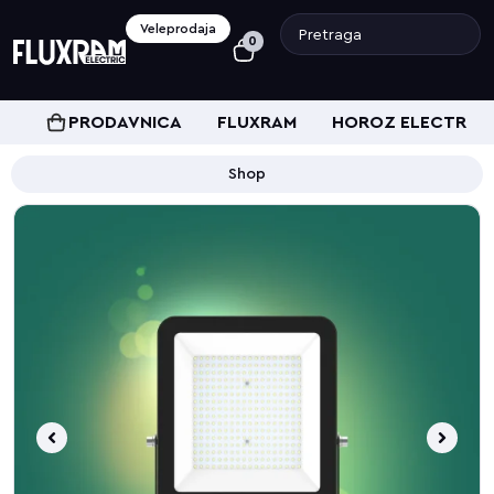
Veleprodaja
0
PRODAVNICA
FLUXRAM
HOROZ ELECTRIC
Shop