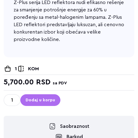
Z-Plus serija LED reflektora nudi efikasno rešenje
za smanjenje potrošnje energije za 60% u
poređenju sa metal-halogenim lampama. Z-Plus
LED reflektori predstavljaju luksuzan, ali cenovno
konkurentan izbor koji obećava velike
proizvodne količine.
1
KOM
5,700.00
RSD
sa PDV
Dodaj u korpu
Saobraznost
Barkod