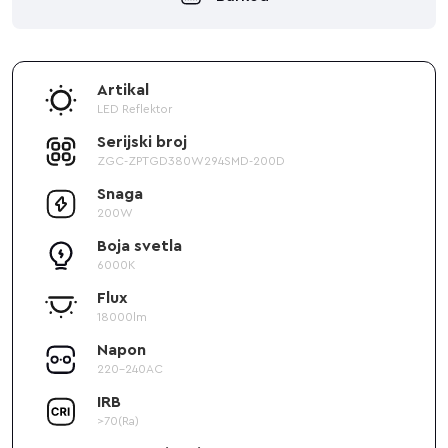
Artikal
LED Reflektor
Serijski broj
ZGC-ZPTGD380W294SMD-200D
Snaga
200W
Boja svetla
6000K
Flux
18000lm
Napon
220-240AC
IRB
>70(Ra)