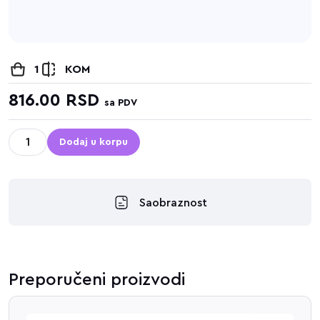
1
KOM
816.00
RSD
sa PDV
Dodaj u korpu
Saobraznost
Preporučeni proizvodi