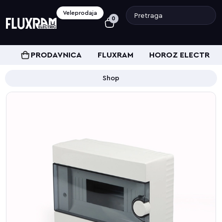
Veleprodaja
0
PRODAVNICA
FLUXRAM
HOROZ ELECTRIC
Shop