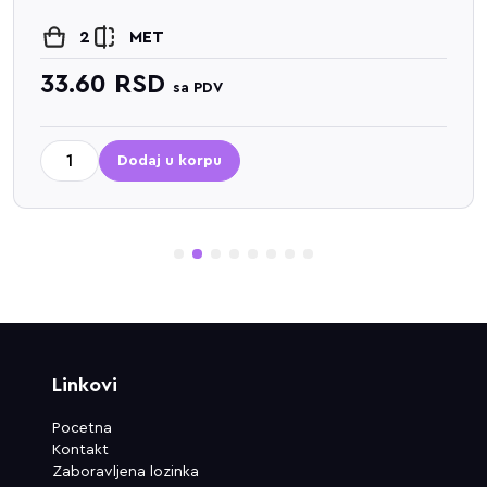
2
MET
33.60
RSD
sa PDV
Dodaj u korpu
1
2
3
4
5
6
7
8
Linkovi
Pocetna
Kontakt
Zaboravljena lozinka