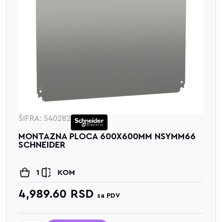
ŠIFRA: 540282
MONTAZNA PLOCA 600X600MM NSYMM66
SCHNEIDER
1
KOM
4,989.60
RSD
sa PDV