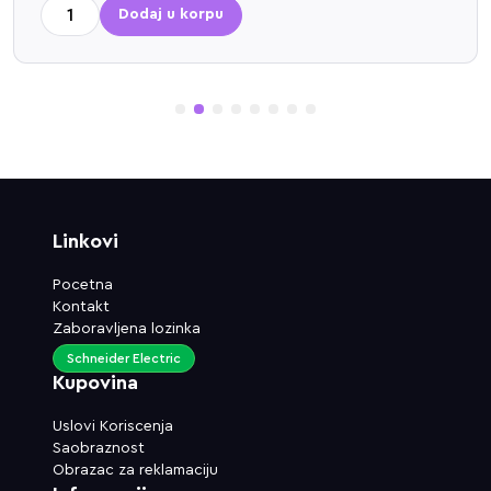
Dodaj u korpu
1
2
3
4
5
6
7
8
Linkovi
Pocetna
Kontakt
Zaboravljena lozinka
Schneider Electric
Kupovina
Uslovi Koriscenja
Saobraznost
Obrazac za reklamaciju