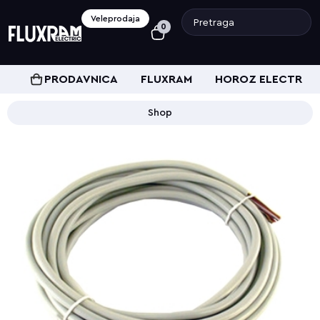
Veleprodaja
0
PRODAVNICA
FLUXRAM
HOROZ ELECTRIC
Shop