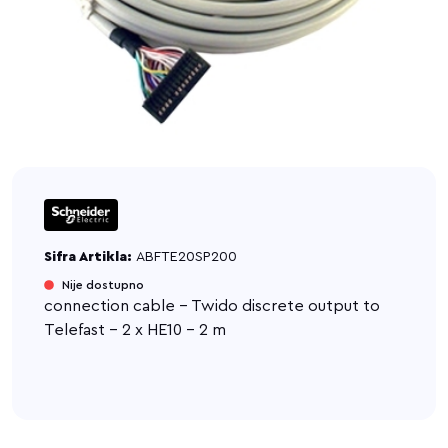
Sifra Artikla:
ABFTE20SP200
Nije dostupno
connection cable - Twido discrete output to
Telefast - 2 x HE10 - 2 m