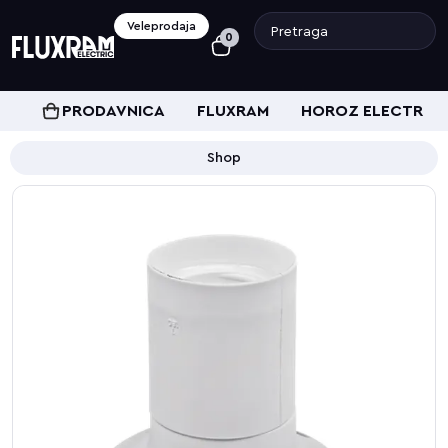
Veleprodaja
0
PRODAVNICA
FLUXRAM
HOROZ ELECTRIC
Shop