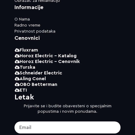
Obrazac za reklamaciju
Informacije
O Nama
Radno vreme
Privatnost podataka
Cenovnici
Fluxram
Horoz Electric - Katalog
Horoz Electric - Cenovnik
Turska
Schneider Electric
Aling Conel
OBO Betterman
ETI
Letak
Prijavite se i budite obavesteni o specijalnim
popustima i novim ponudama.