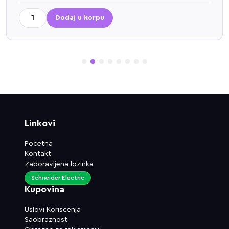
Dodaj u korpu
1
2
3
4
5
6
7
8
Linkovi
Pocetna
Kontakt
Zaboravljena lozinka
Schneider Electric
Kupovina
Uslovi Koriscenja
Saobraznost