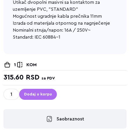
Utikač dvopolni masivni sa kontaktom za
uzemljenje PVC, "STANDARD"
Mogućnost ugradnje kabla prečnika 11mm
Izrada od materijala otpornog na nagnječenje
Nominalni struja/napon: 16A / 250V~
Standard: IEC 60884-1
1
KOM
315.60
RSD
sa PDV
Dodaj u korpu
Saobraznost