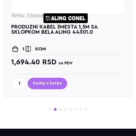
ŠIFRA: 326646
PRODUZNI KABEL 3MESTA 1,5M SA
SKLOPKOM BELA ALING 44301.0
1
KOM
1,694.40
RSD
sa PDV
Dodaj u korpu
1
2
3
4
5
6
7
8