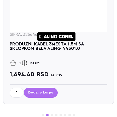
ŠIFRA: 326646
PRODUZNI KABEL 3MESTA 1,5M SA
SKLOPKOM BELA ALING 44301.0
1
KOM
1,694.40
RSD
sa PDV
Dodaj u korpu
1
2
3
4
5
6
7
8