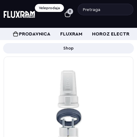
Veleprodaja
0
PRODAVNICA
FLUXRAM
HOROZ ELECTRIC
Shop