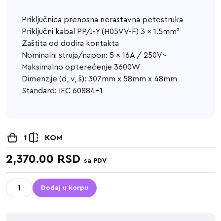
Priključnica prenosna nerastavna petostruka
Priključni kabal PP/J-Y (H05VV-F) 3 x 1.5mm²
Zaštita od dodira kontakta
Nominalni struja/napon: 5 x 16A / 250V~
Maksimalno opterećenje 3600W
Dimenzije (d, v, š): 307mm x 58mm x 48mm
Standard: IEC 60884-1
1
KOM
2,370.00
RSD
sa PDV
Dodaj u korpu