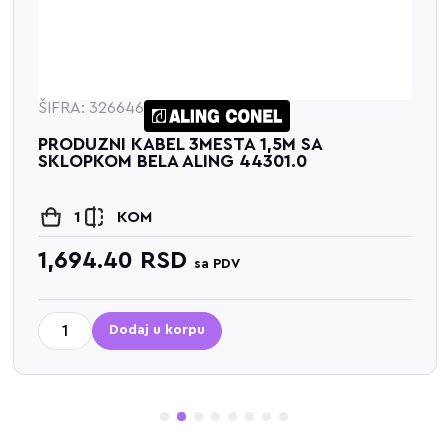
ŠIFRA: 326646
PRODUZNI KABEL 3MESTA 1,5M SA
SKLOPKOM BELA ALING 44301.0
1
KOM
1,694.40
RSD
sa PDV
Dodaj u korpu
1
2
3
4
5
6
7
8