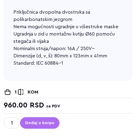
Priključnica dvopolna dvostruka sa
polikarbonatskim jezgrom
Nema mogućnosti ugradnje u višestruke maske
Ugradnja u zid u montažnu kutiju Ø60 pomoću
stegača ili vijaka
Nominalni struja/napon: 16A / 250V~
Dimenzije (d, v, š): 80mm x 123mm x 41mm
Standard: IEC 60884-1
1
KOM
960.00
RSD
sa PDV
Dodaj u korpu