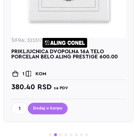
ŠIFRA: 323517
PRIKLJUCNICA DVOPOLNA 16A TELO
PORCELAN BELO ALING PRESTIGE 600.00
1
KOM
380.40
RSD
sa PDV
Dodaj u korpu
1
2
3
4
5
6
7
8