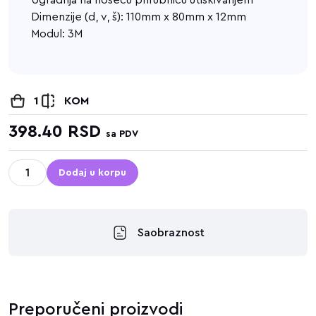
Ugradnja na noseću prirubnicu utiskivanjem
Dimenzije (d, v, š): 110mm x 80mm x 12mm
Modul: 3M
1
KOM
398.40
RSD
sa PDV
Dodaj u korpu
Saobraznost
Preporučeni proizvodi