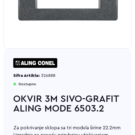
Sifra Artikla:
326888
Dostupno
OKVIR 3M SIVO-GRAFIT
ALING MODE 6503.2
Za pokrivanje sklopa sa tri modula širine 22.2mm