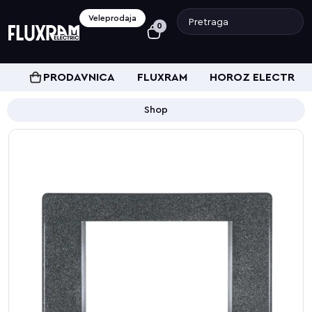
Veleprodaja
0
PRODAVNICA
FLUXRAM
HOROZ ELECTRIC
Shop