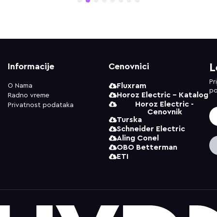
1
2
3
4
5
6
7
8
Informacije
Cenovnici
L
Pr
Fluxram
O Nama
po
Horoz Electric - Katalog
Radno vreme
Horoz Electric -
Privatnost podataka
Cenovnik
Turska
Schneider Electric
Aling Conel
OBO Betterman
ETI