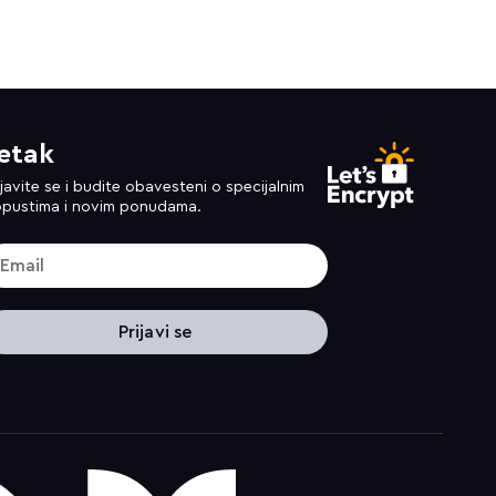
etak
ijavite se i budite obavesteni o specijalnim
pustima i novim ponudama.
Prijavi se