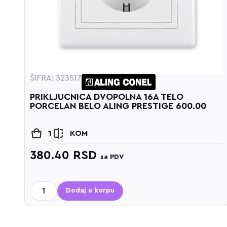
ŠIFRA: 323517
OM
PRIKLJUCNICA DVOPOLNA 16A TELO
PORCELAN BELO ALING PRESTIGE 600.00
1
KOM
380.40
RSD
sa PDV
Dodaj u korpu