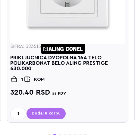
ŠIFRA: 323515
PRIKLJUCNICA DVOPOLNA 16A TELO
POLIKARBONAT BELO ALING PRESTIGE
630.000
1
KOM
320.40
RSD
sa PDV
Dodaj u korpu