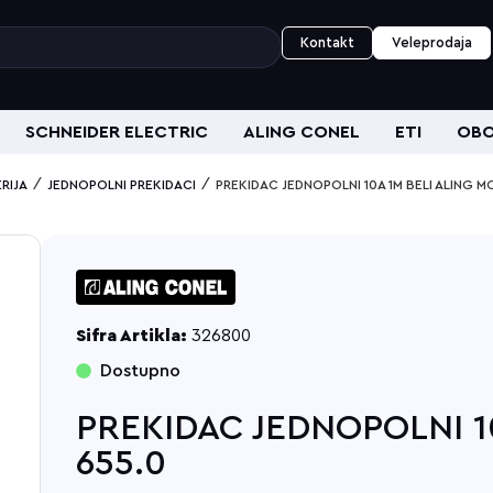
Kontakt
Veleprodaja
SCHNEIDER ELECTRIC
ALING CONEL
ETI
OBO
/
/
RIJA
JEDNOPOLNI PREKIDACI
PREKIDAC JEDNOPOLNI 10A 1M BELI ALING M
Sifra Artikla:
326800
Dostupno
PREKIDAC JEDNOPOLNI 1
655.0