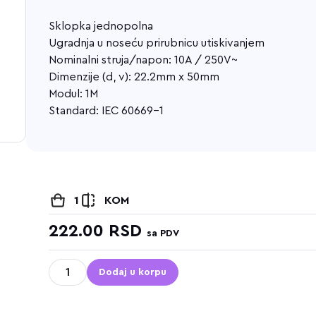
Sklopka jednopolna
Ugradnja u noseću prirubnicu utiskivanjem
Nominalni struja/napon: 10A / 250V~
Dimenzije (d, v): 22.2mm x 50mm
Modul: 1M
Standard: IEC 60669-1
1
KOM
222.00
RSD
sa PDV
Dodaj u korpu