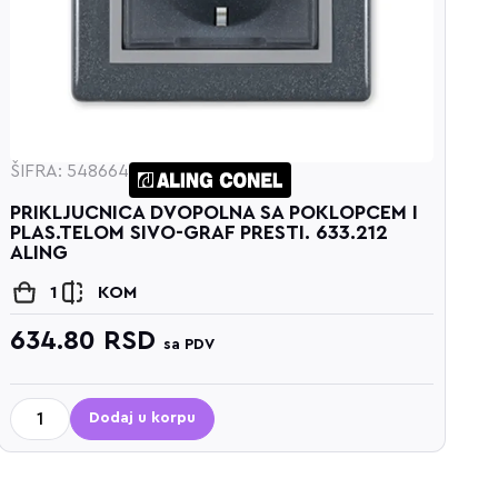
ŠIFRA: 548664
Š
PRIKLJUCNICA DVOPOLNA SA POKLOPCEM I
P
PLAS.TELOM SIVO-GRAF PRESTI. 633.212
P
ALING
1
KOM
634.80
RSD
5
sa PDV
Dodaj u korpu