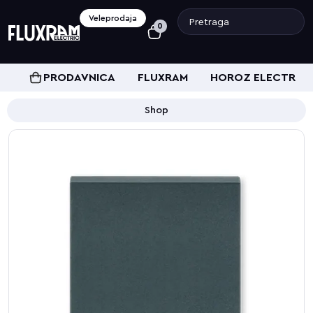
Veleprodaja
0
PRODAVNICA
FLUXRAM
HOROZ ELECTRIC
Shop