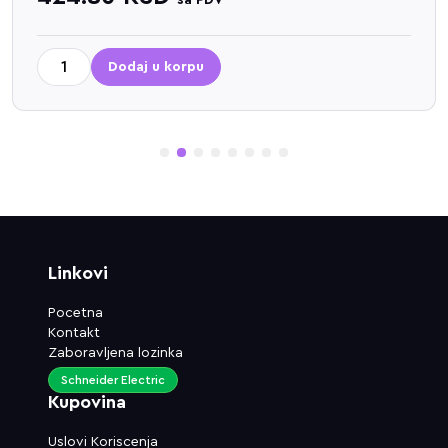
sa PDV
Dodaj u korpu
1
2
3
4
5
6
7
8
Linkovi
Pocetna
Kontakt
Zaboravljena lozinka
Schneider Electric
Kupovina
Uslovi Koriscenja