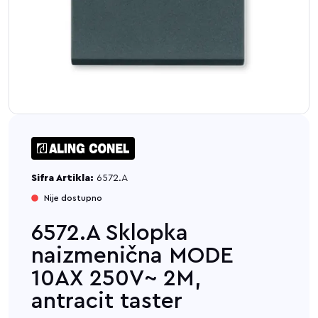
Sifra Artikla:
6572.A
Nije dostupno
6572.A Sklopka
naizmenična MODE
10AX 250V~ 2M,
antracit taster