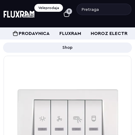
Veleprodaja
0
PRODAVNICA
FLUXRAM
HOROZ ELECTRIC
Shop