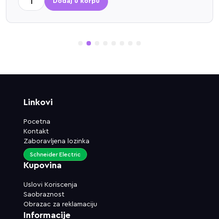
Dodaj u korpu
1
2
3
4
5
6
7
8
Linkovi
Pocetna
Kontakt
Zaboravljena lozinka
Schneider Electric
Kupovina
Uslovi Koriscenja
Saobraznost
Obrazac za reklamaciju
Informacije