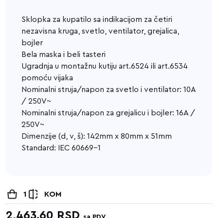
Sklopka za kupatilo sa indikacijom za četiri
nezavisna kruga, svetlo, ventilator, grejalica,
bojler
Bela maska i beli tasteri
Ugradnja u montažnu kutiju art.6524 ili art.6534
pomoću vijaka
Nominalni struja/napon za svetlo i ventilator: 10A
/ 250V~
Nominalni struja/napon za grejalicu i bojler: 16A /
250V~
Dimenzije (d, v, š): 142mm x 80mm x 51mm
Standard: IEC 60669-1
1
KOM
2,463.60
RSD
sa PDV