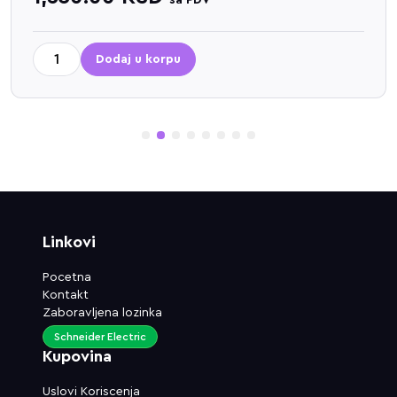
sa PDV
Dodaj u korpu
1
2
3
4
5
6
7
8
Linkovi
Pocetna
Kontakt
Zaboravljena lozinka
Schneider Electric
Kupovina
Uslovi Koriscenja