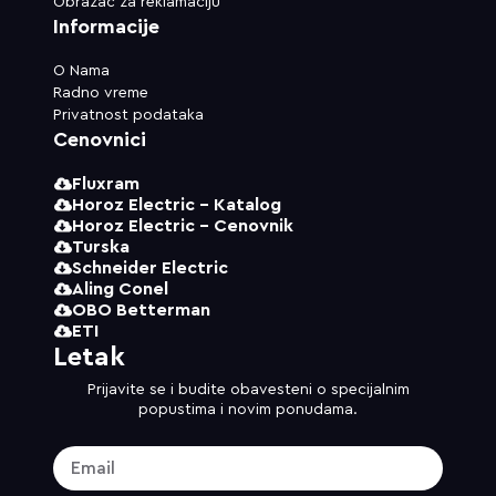
Obrazac za reklamaciju
Informacije
O Nama
Radno vreme
Privatnost podataka
Cenovnici
Fluxram
Horoz Electric - Katalog
Horoz Electric - Cenovnik
Turska
Schneider Electric
Aling Conel
OBO Betterman
ETI
Letak
Prijavite se i budite obavesteni o specijalnim
popustima i novim ponudama.