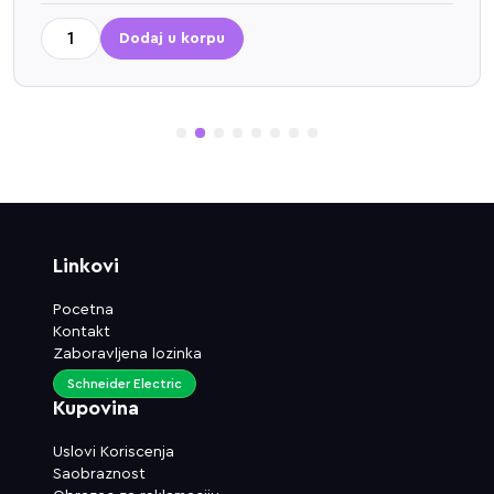
Dodaj u korpu
1
2
3
4
5
6
7
8
Linkovi
Pocetna
Kontakt
Zaboravljena lozinka
Schneider Electric
Kupovina
Uslovi Koriscenja
Saobraznost