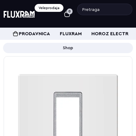
Veleprodaja
0
PRODAVNICA
FLUXRAM
HOROZ ELECTRIC
Shop