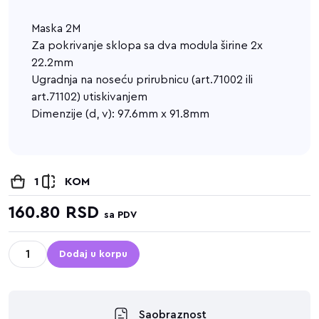
Maska 2M
Za pokrivanje sklopa sa dva modula širine 2x
22.2mm
Ugradnja na noseću prirubnicu (art.71002 ili
art.71102) utiskivanjem
Dimenzije (d, v): 97.6mm x 91.8mm
1
KOM
160.80
RSD
sa PDV
Dodaj u korpu
Saobraznost