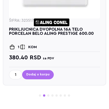
ŠIFRA: 323517
PRIKLJUCNICA DVOPOLNA 16A TELO
PORCELAN BELO ALING PRESTIGE 600.00
1
KOM
380.40
RSD
sa PDV
Dodaj u korpu
1
2
3
4
5
6
7
8