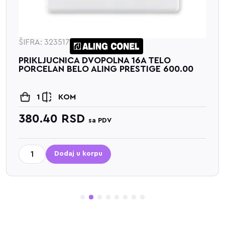
ŠIFRA: 323517
PRIKLJUCNICA DVOPOLNA 16A TELO
PORCELAN BELO ALING PRESTIGE 600.00
1
KOM
380.40
RSD
sa PDV
Dodaj u korpu
1
2
3
4
5
6
7
8