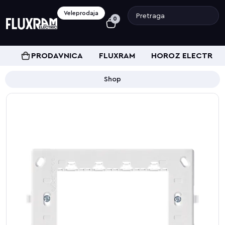
Veleprodaja
0
PRODAVNICA
FLUXRAM
HOROZ ELECTRIC
Shop