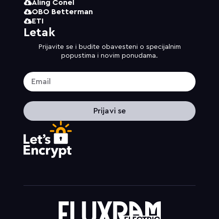
Aling Conel
OBO Betterman
ETI
Letak
Prijavite se i budite obavesteni o specijalnim
popustima i novim ponudama.
Prijavi se