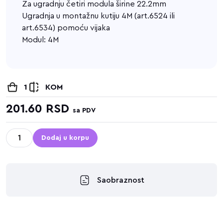
Za ugradnju četiri modula širine 22.2mm
Ugradnja u montažnu kutiju 4M (art.6524 ili
art.6534) pomoću vijaka
Modul: 4M
1
KOM
201.60
RSD
sa PDV
Dodaj u korpu
Saobraznost