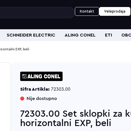
Kontakt
Veleprodaja
SCHNEIDER ELECTRIC
ALING CONEL
ETI
OBO
zontalni EXP, beli
Sifra Artikla:
72303.00
Nije dostupno
72303.00 Set sklopki za 
horizontalni EXP, beli