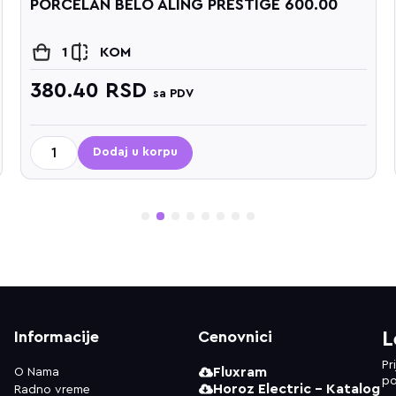
PORCELAN BELO ALING PRESTIGE 600.00
1
KOM
380.40
RSD
sa PDV
Dodaj u korpu
1
2
3
4
5
6
7
8
Informacije
Cenovnici
L
Pr
Fluxram
O Nama
po
Horoz Electric - Katalog
Radno vreme