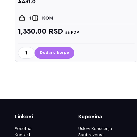
4431.0
1
KOM
1,350.00
RSD
sa PDV
Dodaj u korpu
Linkovi
Kupovina
Pocetna
Uslovi Koriscenja
Kontakt
Saobraznost