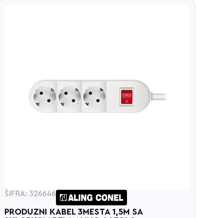
ŠIFRA: 326646
ŠI
PRODUZNI KABEL 3MESTA 1,5M SA
P