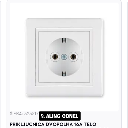
ŠIFRA: 323517
PRIKLJUCNICA DVOPOLNA 16A TELO