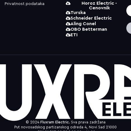
Horoz Electric -
Privatnost podataka
Cenovnik
Turska
Schneider Electric
Aling Conel
OBO Betterman
ETI
© 2024
Fluxram Electric.
Sva prava zadržana
Put novosadskog partizanskog odreda 4, Novi Sad 21000