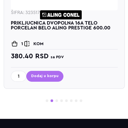
ŠIFRA: 323517
PRIKLJUCNICA DVOPOLNA 16A TELO
PORCELAN BELO ALING PRESTIGE 600.00
1
KOM
380.40
RSD
sa PDV
Dodaj u korpu
1
2
3
4
5
6
7
8