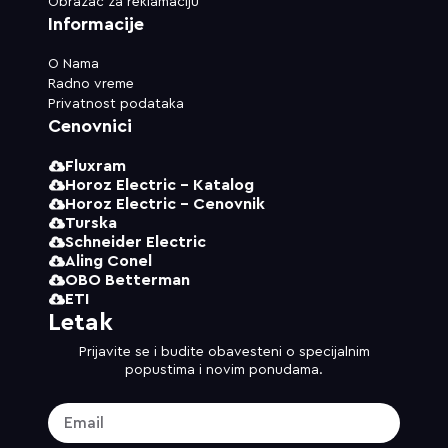
Obrazac za reklamaciju
Informacije
O Nama
Radno vreme
Privatnost podataka
Cenovnici
Fluxram
Horoz Electric - Katalog
Horoz Electric - Cenovnik
Turska
Schneider Electric
Aling Conel
OBO Betterman
ETI
Letak
Prijavite se i budite obavesteni o specijalnim
popustima i novim ponudama.