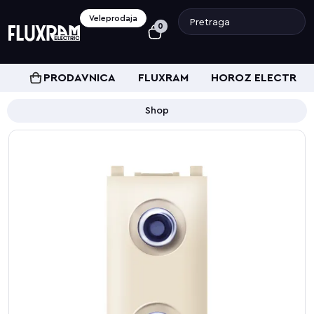
Veleprodaja
0
PRODAVNICA
FLUXRAM
HOROZ ELECTRIC
Shop