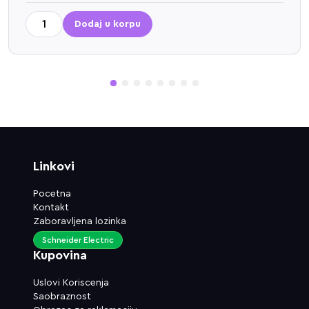
odaj u korpu
D
1
2
3
4
5
6
7
8
Linkovi
Pocetna
Kontakt
Zaboravljena lozinka
Schneider Electric
Kupovina
Uslovi Koriscenja
Saobraznost