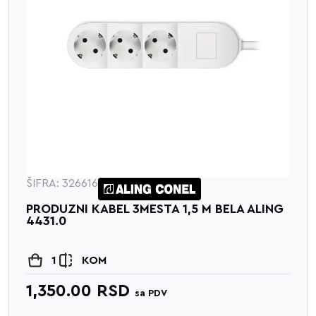
616
ŠIFRA: 323
 KABEL 3MESTA 1,5 M BELA ALING
PRIKLJUC
ZASTITOM
KOM
1
00
RSD
424.8
sa PDV