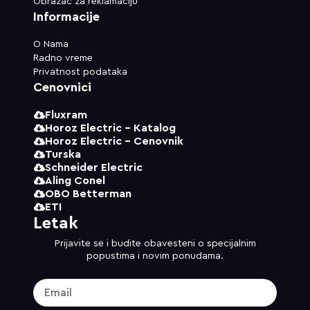
Obrazac za reklamaciju
Informacije
O Nama
Radno vreme
Privatnost podataka
Cenovnici
Fluxram
Horoz Electric - Katalog
Horoz Electric - Cenovnik
Turska
Schneider Electric
Aling Conel
OBO Betterman
ETI
Letak
Prijavite se i budite obavesteni o specijalnim
popustima i novim ponudama.