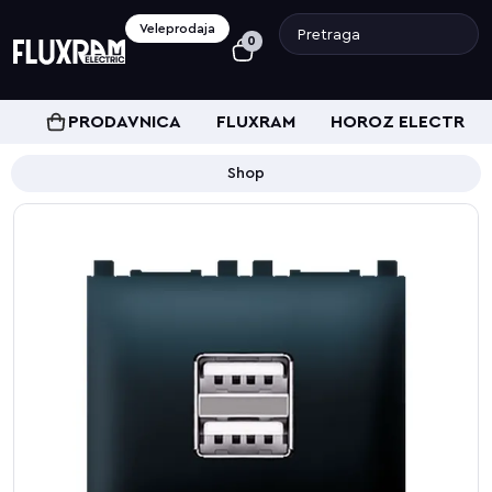
Veleprodaja
0
PRODAVNICA
FLUXRAM
HOROZ ELECTRIC
Shop