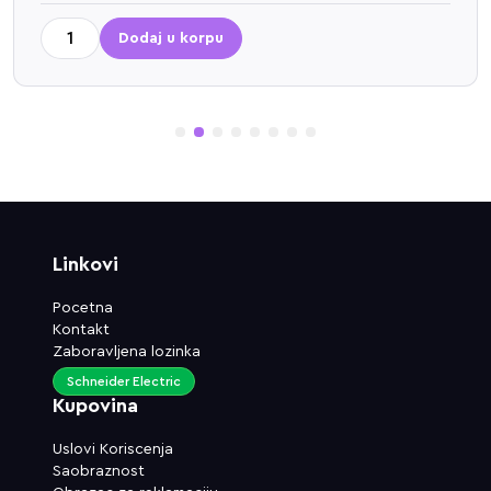
Dodaj u korpu
1
2
3
4
5
6
7
8
Linkovi
Pocetna
Kontakt
Zaboravljena lozinka
Schneider Electric
Kupovina
Uslovi Koriscenja
Saobraznost