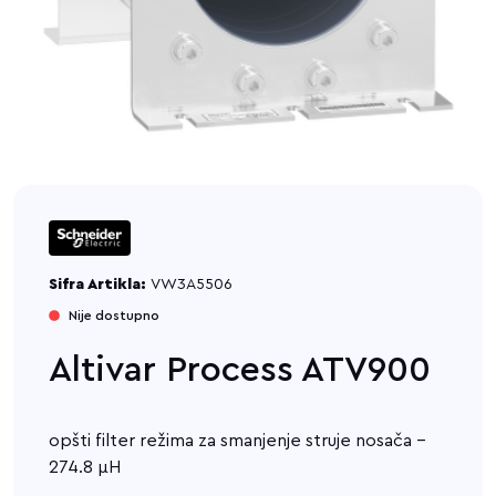
Sifra Artikla:
VW3A5506
Nije dostupno
Altivar Process ATV900
opšti filter režima za smanjenje struje nosača -
274.8 µH