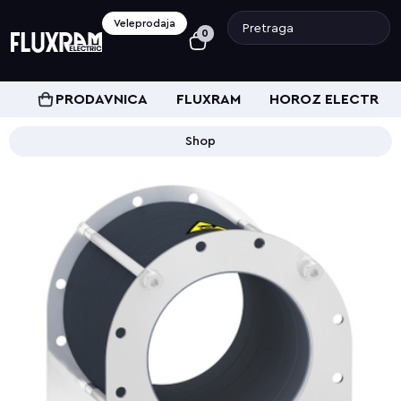
Veleprodaja
0
PRODAVNICA
FLUXRAM
HOROZ ELECTRIC
Shop