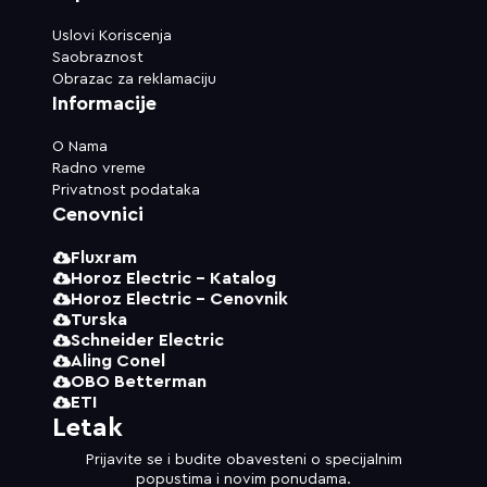
Uslovi Koriscenja
Saobraznost
Obrazac za reklamaciju
Informacije
O Nama
Radno vreme
Privatnost podataka
Cenovnici
Fluxram
Horoz Electric - Katalog
Horoz Electric - Cenovnik
Turska
Schneider Electric
Aling Conel
OBO Betterman
ETI
Letak
Prijavite se i budite obavesteni o specijalnim
popustima i novim ponudama.