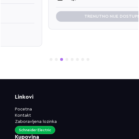
TRENUTNO NIJE DOSTUPNO
1
2
3
4
5
6
7
8
Linkovi
Pocetna
Kontakt
Zaboravljena lozinka
Schneider Electric
Kupovina