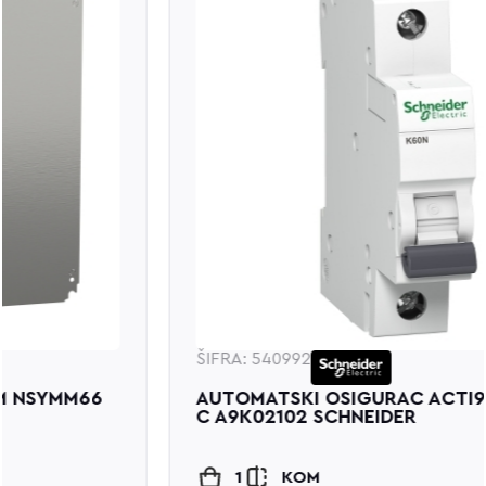
ŠIFRA: 540992
AUTOMATSKI OSIGURAC ACTI9 K60N 1P 2A
C A9K02102 SCHNEIDER
1
KOM