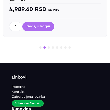
4,989.60
RSD
sa PDV
Dodaj u korpu
1
2
3
4
5
6
7
8
Linkovi
Pocetna
Kontakt
Zaboravljena lozinka
Schneider Electric
Kupovina