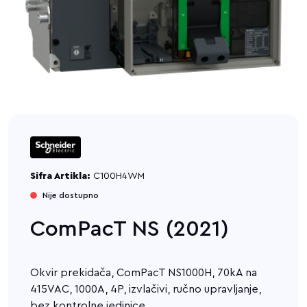
Sifra Artikla:
C100H4WM
Nije dostupno
ComPacT NS (2021)
Okvir prekidača, ComPacT NS1000H, 70kA na
415VAC, 1000A, 4P, izvlačivi, ručno upravljanje,
bez kontrolne jedinice