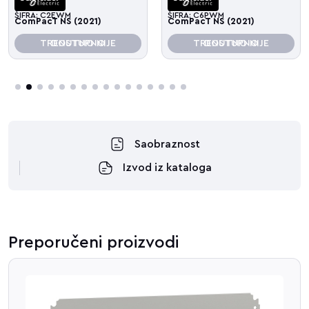
ŠIFRA: C2EWM
ŠIFRA: C6PWM
ComPacT NS (2021)
ComPacT NS (2021)
TRENUTNO NIJE DOSTUPNO
TRENUTNO NIJE DOSTUPNO
3
4
5
6
7
8
9
10
11
12
13
14
15
16
Saobraznost
Izvod iz kataloga
Preporučeni proizvodi