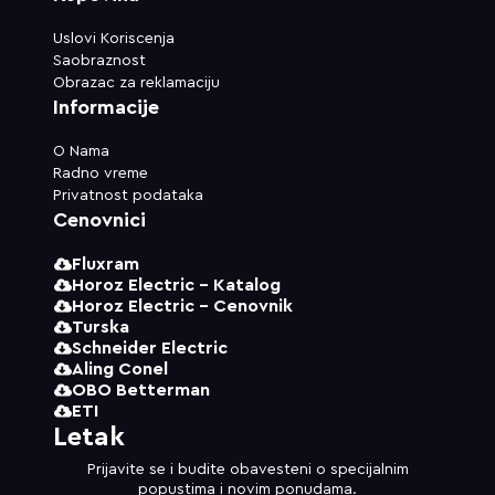
Uslovi Koriscenja
Saobraznost
Obrazac za reklamaciju
Informacije
O Nama
Radno vreme
Privatnost podataka
Cenovnici
Fluxram
Horoz Electric - Katalog
Horoz Electric - Cenovnik
Turska
Schneider Electric
Aling Conel
OBO Betterman
ETI
Letak
Prijavite se i budite obavesteni o specijalnim
popustima i novim ponudama.