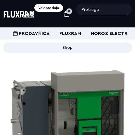
Veleprodaja
0
PRODAVNICA
FLUXRAM
HOROZ ELECTRIC
Shop