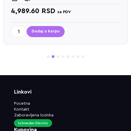
4,989.60
RSD
sa PDV
Dodaj u korpu
1
2
3
4
5
6
7
8
Linkovi
Pocetna
Kontakt
Zaboravljena lozinka
Schneider Electric
Kupovina