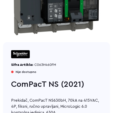
Sifra Artikla:
C063H460FM
Nije dostupno
ComPacT NS (2021)
Prekidač, ComPacT NS630bH, 70kA na 415VAC,
4P, fiksni, ručno upravljani, MicroLogic 6.0
kontrolna jedinica, 630A