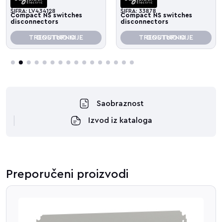
ŠIFRA: LV434128
ŠIFRA: 33878
Compact NS switches
Compact NS switches
disconnectors
disconnectors
TRENUTNO NIJE DOSTUPNO
TRENUTNO NIJE DOSTUPNO
3
4
5
6
7
8
9
10
11
12
13
14
15
16
Saobraznost
Izvod iz kataloga
Preporučeni proizvodi