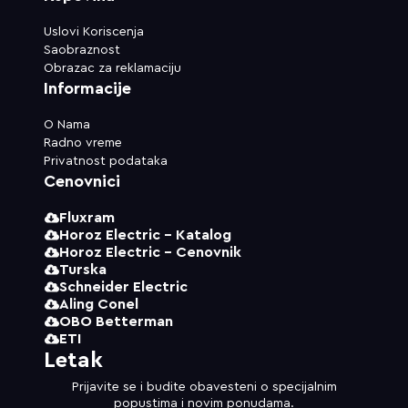
Uslovi Koriscenja
Saobraznost
Obrazac za reklamaciju
Informacije
O Nama
Radno vreme
Privatnost podataka
Cenovnici
Fluxram
Horoz Electric - Katalog
Horoz Electric - Cenovnik
Turska
Schneider Electric
Aling Conel
OBO Betterman
ETI
Letak
Prijavite se i budite obavesteni o specijalnim
popustima i novim ponudama.