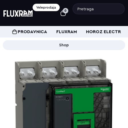
Veleprodaja
0
PRODAVNICA
FLUXRAM
HOROZ ELECTRIC
Shop