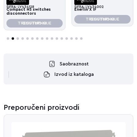
ŠIFRA: LV434128
ŠIFRA: LV434002
Compact NS switches
Enerlin’X IF
disconnectors
TRENUTNO NIJE DOSTUPNO
TRENUTNO NIJE DOSTUPNO
3
4
5
6
7
8
9
10
11
12
13
14
15
16
Saobraznost
Izvod iz kataloga
Preporučeni proizvodi