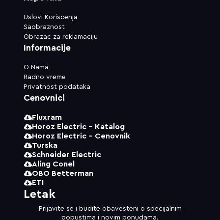
Uslovi Koriscenja
Saobraznost
Obrazac za reklamaciju
Informacije
O Nama
Radno vreme
Privatnost podataka
Cenovnici
Fluxram
Horoz Electric - Katalog
Horoz Electric - Cenovnik
Turska
Schneider Electric
Aling Conel
OBO Betterman
ETI
Letak
Prijavite se i budite obavesteni o specijalnim
popustima i novim ponudama.