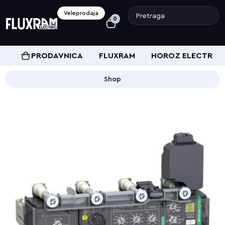
Veleprodaja
0
PRODAVNICA
FLUXRAM
HOROZ ELECTRIC
Shop