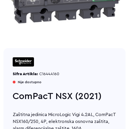
Sifra Artikla:
C1644A160
Nije dostupno
ComPacT NSX (2021)
Zaštitna jedinica MicroLogic Vigi 4.2AL, ComPacT
NSX160/250, 4P, elektronska osnovna zaštita,
alarm diferencijalne zaštite, 160A