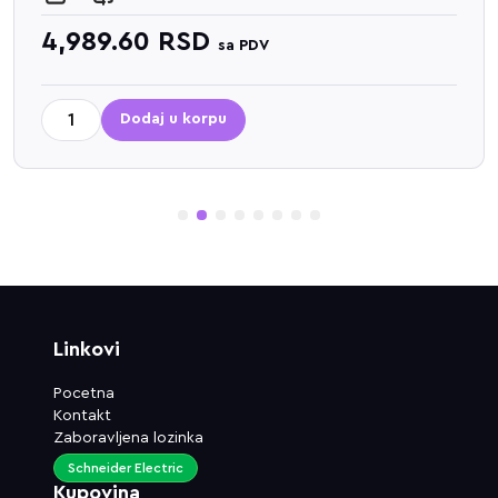
4,989.60
RSD
sa PDV
Dodaj u korpu
1
2
3
4
5
6
7
8
Linkovi
Pocetna
Kontakt
Zaboravljena lozinka
Schneider Electric
Kupovina