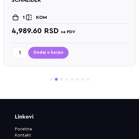
1
KOM
4,989.60
RSD
sa PDV
Dodaj u korpu
1
2
3
4
5
6
7
8
Linkovi
Pocetna
Kontakt