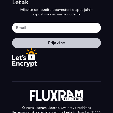
Letak
Prijavite se i budite obavesteni o specijalnim
popustima i novim ponudama.
Prijavi se
© 2024
Fluxram Electric.
Sva prava zadržana
Put novosadskog partizanskog odreda 4, Novi Sad 21000