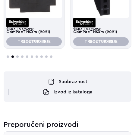
ŠIFRA: LV426920
ŠIFRA: LV426950
ComPacT NSXm (2021)
ComPacT NSXm (2021)
TRENUTNO NIJE DOSTUPNO
TRENUTNO NIJE DOSTUPNO
3
4
5
6
7
8
9
10
Saobraznost
Izvod iz kataloga
Preporučeni proizvodi