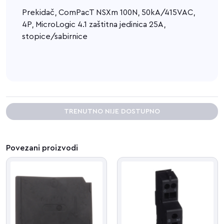
Prekidač, ComPacT NSXm 100N, 50kA/415VAC,
4P, MicroLogic 4.1 zaštitna jedinica 25A,
stopice/sabirnice
TRENUTNO NIJE DOSTUPNO
Povezani proizvodi