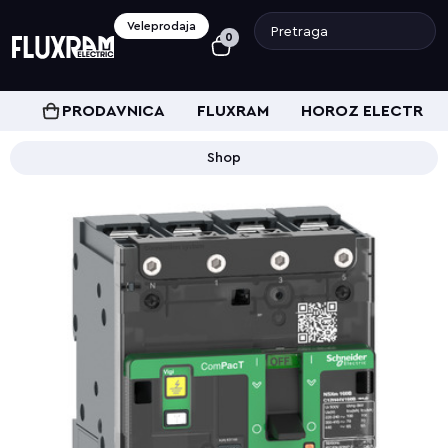
Veleprodaja
0
PRODAVNICA
FLUXRAM
HOROZ ELECTRIC
Shop