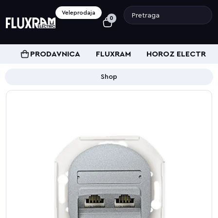
Veleprodaja
0
PRODAVNICA
FLUXRAM
HOROZ ELECTRIC
Shop