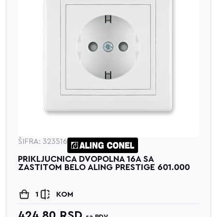
516
ŠIFRA: 326
NICA DVOPOLNA 16A SA
PRODUZNI
 BELO ALING PRESTIGE 601.000
4431.0
KOM
1
0
RSD
1,350.