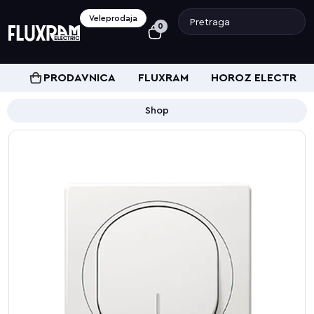
Veleprodaja
0
PRODAVNICA
FLUXRAM
HOROZ ELECTRIC
Shop