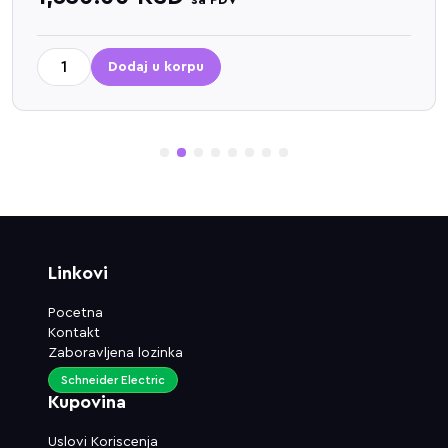
sa PDV
Dodaj u korpu
1
2
3
4
5
6
7
8
Linkovi
Pocetna
Kontakt
Zaboravljena lozinka
Schneider Electric
Kupovina
Uslovi Koriscenja