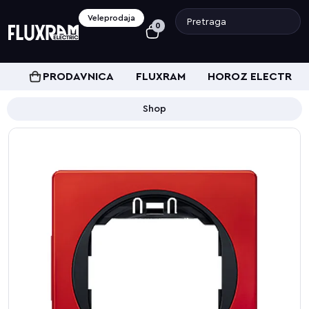
Veleprodaja
0
PRODAVNICA
FLUXRAM
HOROZ ELECTRIC
Shop