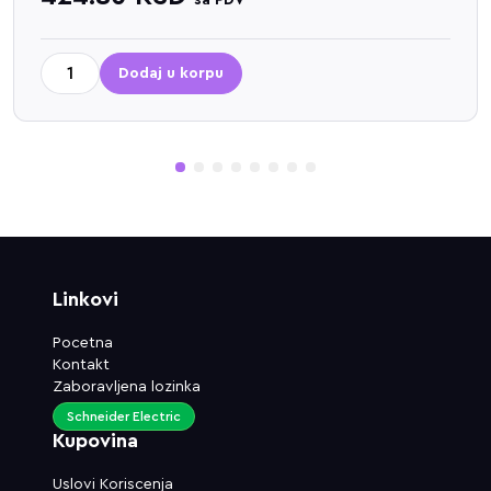
sa PDV
Dodaj u korpu
1
2
3
4
5
6
7
8
Linkovi
Pocetna
Kontakt
Zaboravljena lozinka
Schneider Electric
Kupovina
Uslovi Koriscenja